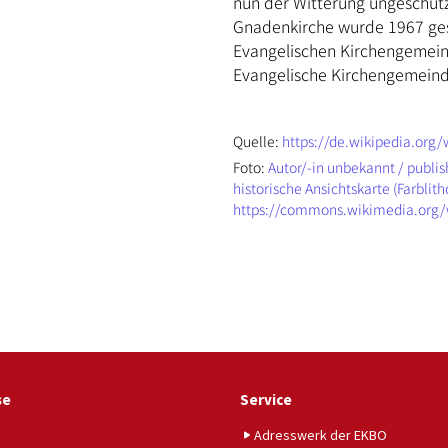
nun der Witterung ungeschütz
Gnadenkirche wurde 1967 ge
Evangelischen Kirchengemein
Evangelische Kirchengemeinde
Quelle:
https://de.wikipedia.org/
Foto:
Autor/-in unbekannt / publis
historische Ansichtskarte (Farblith
https://commons.wikimedia.org/
se
Service
Adresswerk der EKBO