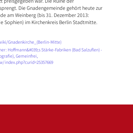
t preisgegeben war. Die Ruine der
sprengt. Die Gnadengemeinde gehört heute zur
de am Weinberg (bis 31. Dezember 2013:
 Sophien) im Kirchenkreis Berlin Stadtmitte.
wiki/Gnadenkirche_(Berlin-Mitte)
her: Hoffmann&#039;s Stärke-Fabriken (Bad Salzuflen) -
ografie), Gemeinfrei,
w/index.php?curid=25357669