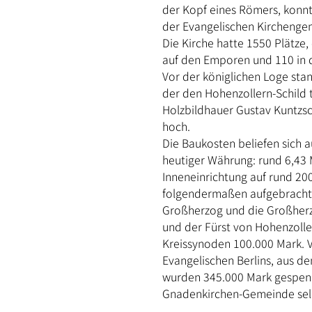
der Kopf eines Römers, konnte
der Evangelischen Kircheng
Die Kirche hatte 1550 Plätze,
auf den Emporen und 110 in 
Vor der königlichen Loge stan
der den Hohenzollern-Schild t
Holzbildhauer Gustav Kuntzs
hoch.
Die Baukosten beliefen sich a
heutiger Währung: rund 6,43 M
Inneneinrichtung auf rund 2
folgendermaßen aufgebracht
Großherzog und die Großher
und der Fürst von Hohenzoll
Kreissynoden 100.000 Mark. 
Evangelischen Berlins, aus d
wurden 345.000 Mark gespend
Gnadenkirchen-Gemeinde selb