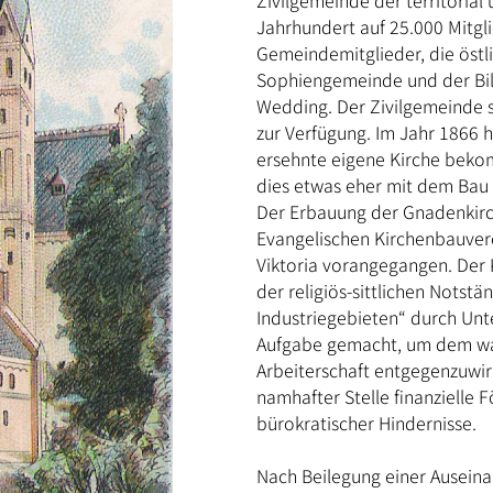
Zivilgemeinde der territorial
Jahrhundert auf 25.000 Mitgl
Gemeindemitglieder, die östl
Sophiengemeinde und der Bi
Wedding. Der Zivilgemeinde s
zur Verfügung. Im Jahr 1866 ha
ersehnte eigene Kirche beko
dies etwas eher mit dem Bau d
Der Erbauung der Gnadenkirc
Evangelischen Kirchenbauvere
Viktoria vorangegangen. Der 
der religiös-sittlichen Notst
Industriegebieten“ durch Un
Aufgabe gemacht, um dem wac
Arbeiterschaft entgegenzuwir
namhafter Stelle finanzielle 
bürokratischer Hindernisse.
Nach Beilegung einer Auseina