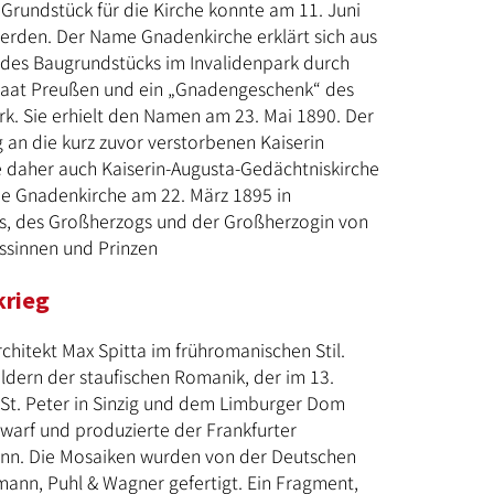
 Grundstück für die Kirche konnte am 11. Juni
erden. Der Name Gnadenkirche erklärt sich aus
 des Baugrundstücks im Invalidenpark durch
taat Preußen und ein „Gnadengeschenk“ des
k. Sie erhielt den Namen am 23. Mai 1890. Der
 an die kurz zuvor verstorbenen Kaiserin
daher auch Kaiserin-Augusta-Gedächtniskirche
ie Gnadenkirche am 22. März 1895 in
s, des Großherzogs und der Großherzogin von
ssinnen und Prinzen
krieg
rchitekt Max Spitta im frühromanischen Stil.
ildern der staufischen Romanik, der im 13.
St. Peter in Sinzig und dem Limburger Dom
ntwarf und produzierte der Frankfurter
nn. Die Mosaiken wurden von der Deutschen
ann, Puhl & Wagner gefertigt. Ein Fragment,