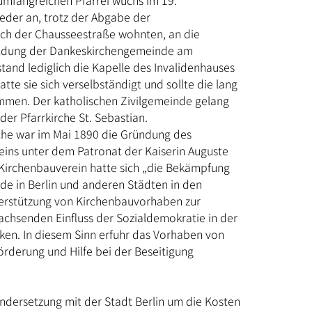
 umfangreichen Pfarrei wuchs im 19.
ieder an, trotz der Abgabe der
ich der Chausseestraße wohnten, an die
ldung der Dankeskirchengemeinde am
tand lediglich die Kapelle des Invalidenhauses
tte sie sich verselbständigt und sollte die lang
mmen. Der katholischen Zivilgemeinde gelang
er Pfarrkirche St. Sebastian.
he war im Mai 1890 die Gründung des
ins unter dem Patronat der Kaiserin Auguste
Kirchenbauverein hatte sich „die Bekämpfung
ände in Berlin und anderen Städten in den
terstützung von Kirchenbauvorhaben zur
hsenden Einfluss der Sozialdemokratie in der
ken. In diesem Sinn erfuhr das Vorhaben von
Förderung und Hilfe bei der Beseitigung
ndersetzung mit der Stadt Berlin um die Kosten