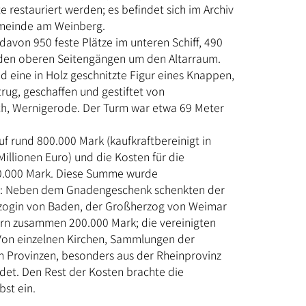
 restauriert werden; es befindet sich im Archiv
emeinde am Weinberg.
 davon 950 feste Plätze im unteren Schiff, 490
den oberen Seitengängen um den Altarraum.
d eine in Holz geschnitzte Figur eines Knappen,
rug, geschaffen und gestiftet von
ch, Wernigerode. Der Turm war etwa 69 Meter
uf rund 800.000 Mark (kaufkraftbereinigt in
illionen Euro) und die Kosten für die
00.000 Mark. Diese Summe wurde
: Neben dem Gnadengeschenk schenkten der
zogin von Baden, der Großherzog von Weimar
ern zusammen 200.000 Mark; die vereinigten
Von einzelnen Kirchen, Sammlungen der
en Provinzen, besonders aus der Rheinprovinz
et. Den Rest der Kosten brachte die
st ein.