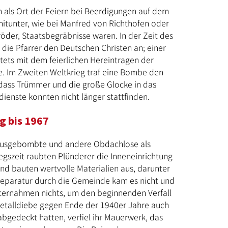
 als Ort der Feiern bei Beerdigungen auf dem
mitunter, wie bei Manfred von Richthofen oder
der, Staatsbegräbnisse waren. In der Zeit des
die Pfarrer den Deutschen Christen an; einer
tets mit dem feierlichen Hereintragen der
e. Im Zweiten Weltkrieg traf eine Bombe den
 dass Trümmer und die große Glocke in das
sdienste konnten nicht länger stattfinden.
g bis 1967
 Ausgebombte und andere Obdachlose als
egszeit raubten Plünderer die Inneneinrichtung
und bauten wertvolle Materialien aus, darunter
r Reparatur durch die Gemeinde kam es nicht und
ternahmen nichts, um den beginnenden Verfall
talldiebe gegen Ende der 1940er Jahre auch
abgedeckt hatten, verfiel ihr Mauerwerk, das