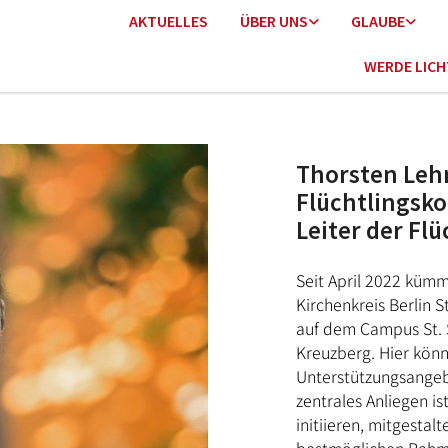
AKTUELLES
ÜBER UNS
GLAUBE
WERDE LIC
Thorsten Leh
Flüchtlingsko
Leiter der Fl
Seit April 2022 küm
Kirchenkreis Berlin S
auf dem Campus St. S
Kreuzberg. Hier könn
Unterstützungsange
zentrales Anliegen ist
initiieren, mitgestal