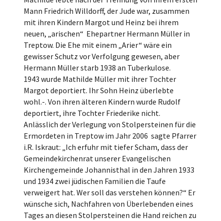
Mann Friedrich Willdorff, der Jude war, zusammen
mit ihren Kindern Margot und Heinz bei ihrem
neuen, „arischen“ Ehepartner Hermann Müller in
Treptow. Die Ehe mit einem „Arier“ wäre ein
gewisser Schutz vor Verfolgung gewesen, aber
Hermann Müller starb 1938 an Tuberkulose.
1943 wurde Mathilde Müller mit ihrer Tochter
Margot deportiert. Ihr Sohn Heinz überlebte
wohl.-. Von ihren älteren Kindern wurde Rudolf
deportiert, ihre Tochter Friederike nicht.
Anlässlich der Verlegung von Stolpersteinen für die
Ermordeten in Treptow im Jahr 2006 sagte Pfarrer
i.R. Iskraut: „Ich erfuhr mit tiefer Scham, dass der
Gemeindekirchenrat unserer Evangelischen
Kirchengemeinde Johannisthal in den Jahren 1933
und 1934 zwei jüdischen Familien die Taufe
verweigert hat. Wer soll das verstehen können?“ Er
wünsche sich, Nachfahren von Überlebenden eines
Tages an diesen Stolpersteinen die Hand reichen zu