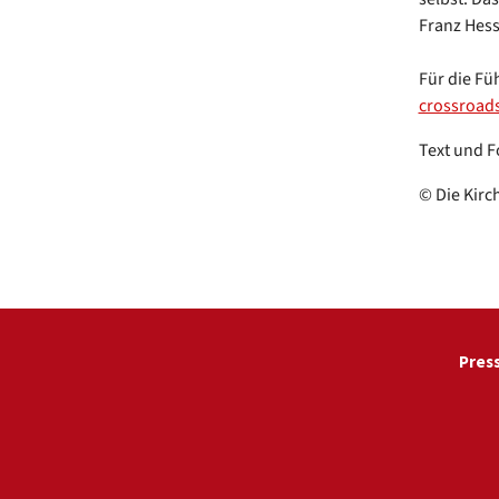
Franz Hess
Für die Fü
crossroad
Text und F
© Die Kirc
Pres