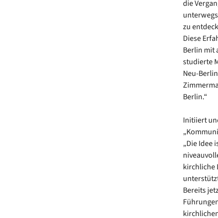
die Vergan
unterwegs 
zu entdeck
Diese Erfa
Berlin mit
studierte 
Neu-Berlin
Zimmermann
Berlin.“
Initiiert 
„Kommunika
„Die Idee 
niveauvoll
kirchliche
unterstütz
Bereits je
Führungen 
kirchliche