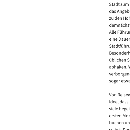
Stadt zum
das Angebo
zu den Hoh
demnächst
Alle Führu
eine Dauer 
Stadtführu
Besonderhe
üblichen S
abhaken. W
verborgene
sogar etwa
Von Reise
Idee, dass
viele begei
ersten Mon
buchen und
selbst. Da