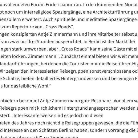
 unvollendeten Forum Fridericianum an. In den kommenden Monat
t noch um interreligiöse Spaziergänge, eine Architekturführung 
enzollern erweitert. Auch spirituelle und meditative Spaziergänge
 zum Repertoire von „Cross Roads“.
ngen konzipierten Antje Zimmermann und ihre Mitarbeiter selbst u
von zwei bis drei Stunden ausgerichtet. In Berlin ist der Markt der
ngen stark umworben, aber „Cross Roads“ kann seine Gäste mit ei
iten locken. Zimmermann: „Zunächst einmal bieten wir weit mehr 
tandardführungen, bei denen die Touristen nur die Reiseführer-Hig
ir zeigen den interessierten Reisegruppen sonst verschlossene od
 Schätze, bieten detailliertes Hintergrundwissen und bei einigen
s für das leibliche Wohl.“
anbietern bekommt Antje Zimmermann gute Resonanz. Vor allem v
 Reisegruppen mit kirchlichem Hintergrund angesprochen werden s
stert. „Interessanterweise sind es jedoch in diesen
aten des Jahres noch nicht die Reisegruppen gewesen, die die Fü
 Interesse an den Schätzen Berlins haben, sondern vorrangig die B
s hat uns überrascht“, so Zimmermann.