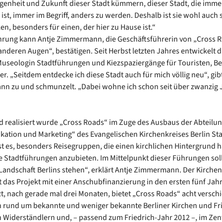
genheit und Zukunft dieser Stadt kümmern, dieser Stadt, die imme
ist, immer im Begriff, anders zu werden. Deshalb ist sie wohl auch
en, besonders für einen, der hier zu Hause ist.“
hrung kann Antje Zimmermann, die Geschäftsführerin von „Cross R
 anderen Augen“, bestätigen. Seit Herbst letzten Jahres entwickelt d
Museologin Stadtführungen und Kiezspaziergänge für Touristen, Be
er. „Seitdem entdecke ich diese Stadt auch für mich völlig neu“, gib
 zu und schmunzelt. „Dabei wohne ich schon seit über zwanzig 
und realisiert wurde „Cross Roads“ im Zuge des Ausbaus der Abteilu
tion und Marketing“ des Evangelischen Kirchenkreises Berlin Sta
ist es, besonders Reisegruppen, die einen kirchlichen Hintergrund 
e Stadtführungen anzubieten. Im Mittelpunkt dieser Führungen soll
 Landschaft Berlins stehen“, erklärt Antje Zimmermann. Der Kirchen
t das Projekt mit einer Anschubfinanzierung in den ersten fünf Jah
tzt, nach gerade mal drei Monaten, bietet „Cross Roads“ acht versch
rund um bekannte und weniger bekannte Berliner Kirchen und Fri
n Widerständlern und, – passend zum Friedrich-Jahr 2012 –, im Ze