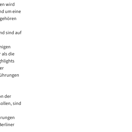
en wird
und um eine
 gehören
nd sind auf
nigen
als die
hlights
er
 Führungen
on der
ollen, sind
hrungen
erliner