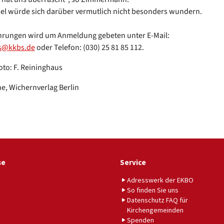
el würde sich darüber vermutlich nicht besonders wundern.
hrungen wird um Anmeldung gebeten unter E-Mail:
s@kkbs.de
oder Telefon: (030) 25 81 85 112.
oto: F. Reininghaus
he, Wichernverlag Berlin
se
Service
Adresswerk der EKBO
So finden Sie uns
Datenschutz FAQ für
Kirchengemeinden
Spenden