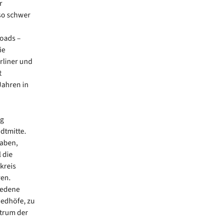
r
 so schwer
oads –
ie
rliner und
t
Jahren in
ng
dtmitte.
haben,
 die
kreis
ren.
iedene
edhöfe, zu
ntrum der