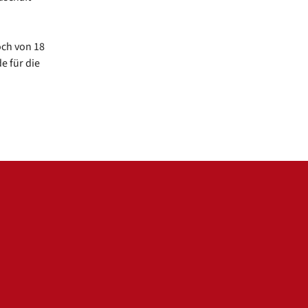
och von 18
e für die