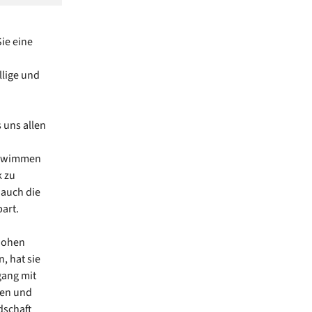
ie eine
llige und
 uns allen
chwimmen
k zu
 auch die
art.
 hohen
, hat sie
gang mit
gen und
dschaft