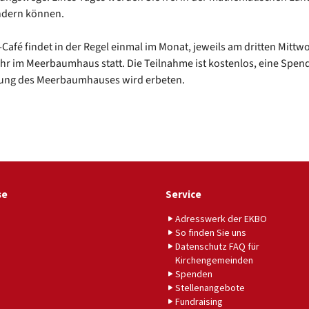
dern können.
Café findet in der Regel einmal im Monat, jeweils am dritten Mittw
Uhr im Meerbaumhaus statt. Die Teilnahme ist kostenlos, eine Spend
ng des Meerbaumhauses wird erbeten.
se
Service
Adresswerk der EKBO
So finden Sie uns
Datenschutz FAQ für
Kirchengemeinden
Spenden
Stellenangebote
Fundraising