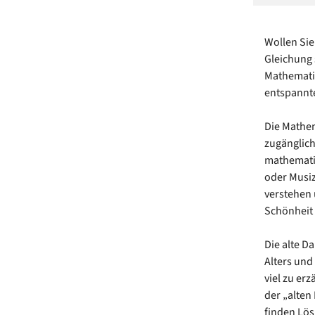
Wollen Sie
Gleichung 
Mathematik
entspannt
Die Mathem
zugänglich
mathemati
oder Musiz
verstehen 
Schönheit 
Die alte D
Alters und
viel zu er
der „alte
finden Lös