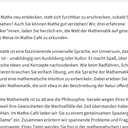
 Mathe neu entdecken, statt sich furchtbar zu erschrecken, sobald S
sehen? Auch Sie können Mathe gut verstehen! Wir, drei erfahrene
er*innen, laden Sie herzlich ein, die Welt der Mathematik auf gese
e Weise im Mathe-Café zu erkunden.
atik ist eine faszinierende universelle Sprache, ein Universum, das
 ist – unabhängig von Ausbildung oder Kultur. Es macht Spaß, über
sche Ideen und Konzepte nachzudenken. Wie beim Radfahren, S
ieren brauchen Sie einfach Übung, um die Sprache der Mathemati
und eine mathematische Intuition zu entwickeln. Dabei erleben Sie
der Mathematik, die sich etwa in der Beschreibung der Natur offenb
ame Mathematik ist so alt wie die Philosophie. Gerade wegen ihres
 weil ihre Gewissheiten die Wechselfälle der Zeit überstanden haben
zählen. Im Mathe-Café laden wir Sie zu einem gemeinsamen Spazier
n Dame“ ein. Zusammen erörtern wir spannende Probleme und Fra
ungswege. Eines Tages werden Sie frei in der mathematischen Lan