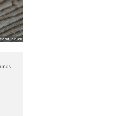
osa auf Unsplash
unds