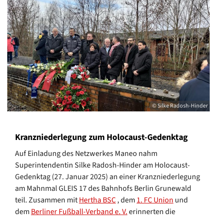
© Silke Radosh-Hinder
Kranzniederlegung zum Holocaust-Gedenktag
Auf Einladung des Netzwerkes Maneo nahm
Superintendentin Silke Radosh-Hinder am Holocaust-
Gedenktag (27. Januar 2025) an einer Kranzniederlegung
am Mahnmal GLEIS 17 des Bahnhofs Berlin Grunewald
teil. Zusammen mit
Hertha BSC
, dem
1. FC Union
und
dem
Berliner Fußball-Verband e. V.
erinnerten die