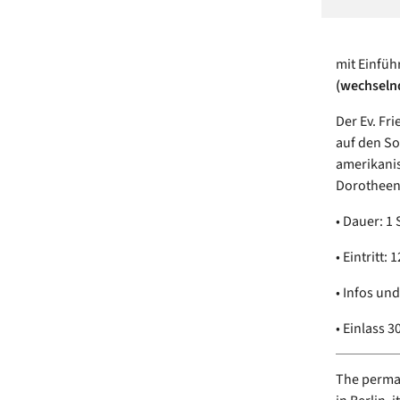
mit Einfüh
(wechselnd
Der Ev. Fr
auf den So
amerikanis
Dorotheens
• Dauer: 1
• Eintritt:
• Infos un
• Einlass 
The permane