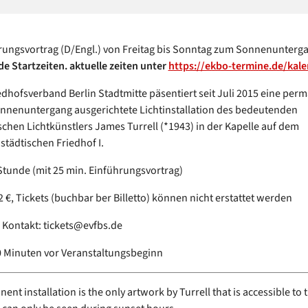
rungsvortrag (D/Engl.) von Freitag bis Sonntag zum Sonnenunterg
e Startzeiten. aktuelle zeiten unter
https://ekbo-termine.de/kalen
iedhofsverband Berlin Stadtmitte päsentiert seit Juli 2015 eine per
nnenuntergang ausgerichtete Lichtinstallation des bedeutenden
chen Lichtkünstlers James Turrell (*1943) in der Kapelle auf dem
tädtischen Friedhof I.
 Stunde (mit 25 min. Einführungsvortrag)
 12 €, Tickets (buchbar ber Billetto) können nicht erstattet werden
d Kontakt: tickets@evfbs.de
30 Minuten vor Veranstaltungsbeginn
nt installation is the only artwork by Turrell that is accessible to 