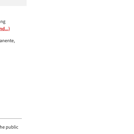
ang
d...)
manente,
the public