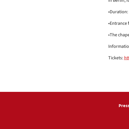
in Berlin, 
•Duration:
•Entrance f
•The chape
Informatio
Tickets:
ht
Pres