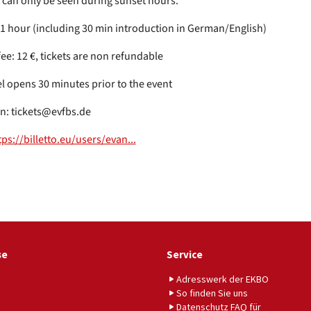
it can only be seen during sunset hours.
 1 hour (including 30 min introduction in German/English)
ee: 12 €, tickets are non refundable
l opens 30 minutes prior to the event
n: tickets@evfbs.de
tps://billetto.eu/users/evan...
se
Service
Adresswerk der EKBO
So finden Sie uns
Datenschutz FAQ für