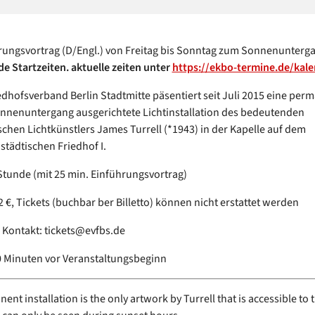
rungsvortrag (D/Engl.) von Freitag bis Sonntag zum Sonnenunterg
e Startzeiten. aktuelle zeiten unter
https://ekbo-termine.de/kalen
iedhofsverband Berlin Stadtmitte päsentiert seit Juli 2015 eine per
nnenuntergang ausgerichtete Lichtinstallation des bedeutenden
chen Lichtkünstlers James Turrell (*1943) in der Kapelle auf dem
tädtischen Friedhof I.
 Stunde (mit 25 min. Einführungsvortrag)
 12 €, Tickets (buchbar ber Billetto) können nicht erstattet werden
d Kontakt: tickets@evfbs.de
30 Minuten vor Veranstaltungsbeginn
nt installation is the only artwork by Turrell that is accessible to 