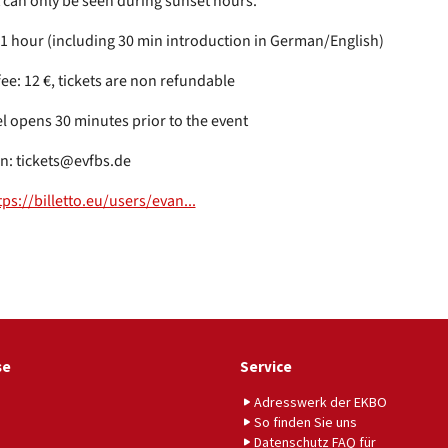
it can only be seen during sunset hours.
 1 hour (including 30 min introduction in German/English)
ee: 12 €, tickets are non refundable
l opens 30 minutes prior to the event
n: tickets@evfbs.de
tps://billetto.eu/users/evan...
se
Service
Adresswerk der EKBO
So finden Sie uns
Datenschutz FAQ für