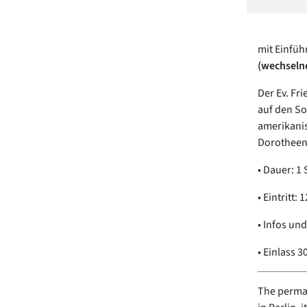
mit Einfüh
(wechselnd
Der Ev. Fr
auf den So
amerikanis
Dorotheens
• Dauer: 1
• Eintritt:
• Infos un
• Einlass 
The permane