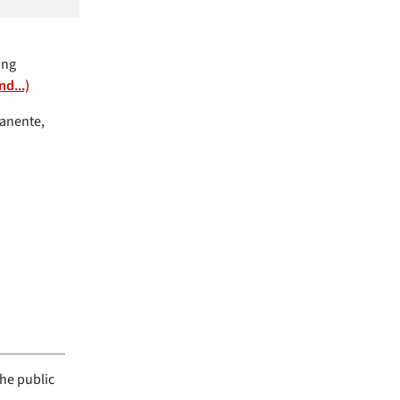
ang
d...)
manente,
the public