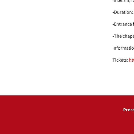
in Berlin, 
•Duration:
•Entrance f
•The chape
Informatio
Tickets:
ht
Pres