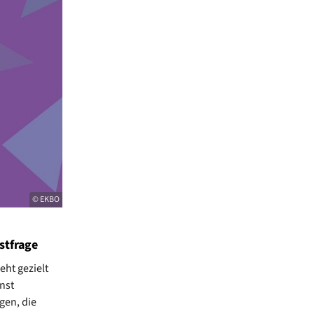
© EKBO
stfrage
eht gezielt
nst
gen, die