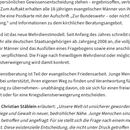
 persönlichen Gewissensentscheidung stehen – ergebnisoffen, vert
 Zum Auftakt erhalten alle 18-jährigen evangelischen Männer von ih
he eine Postkarte mit der Aufschrift „Zur Bundeswehr – oder nicht
ng.“ und Informationen zu dem kirchlichen Beratungsangebot.
d ist das neue Wehrdienstmodell. Seit Anfang des Jahres schreibt 
 alle deutschen Staatsangehörigen ab Jahrgang 2008 an, die vollj
r Männer sind das Ausfüllen eines Fragebogens sowie eine anschl
verpflichtend. Die Frage nach freiwilligem Wehrdienst oder mögli
stverweigerung wird damit konkret.
enstberatung ist Teil der evangelischen Friedensarbeit. Junge Me
ei unterstützt, ihren eigenen Weg zu finden und Verantwortung fü
ng zu übernehmen– unabhängig davon, ob sie sich für einen freiwi
 oder für eine Kriegsdienstverweigerung entscheiden.
. Christian Stäblein
erläutert:
„Unsere Welt ist unsicherer geworden
iege und Gewalt in neuer, bedrohlicher Nähe. Junge Menschen sin
betroffen und angefragt: Für sie stellt sich die Frage nach einem m
. Diese existenzielle Entscheidung, die nicht unter Druck getroffe