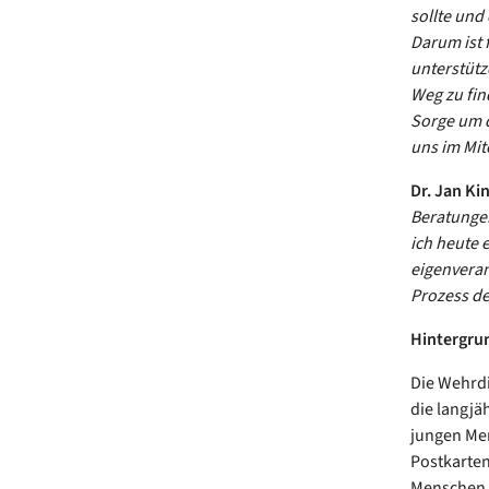
sollte und
Darum ist 
unterstütz
Weg zu fin
Sorge um d
uns im Mit
Dr. Jan Ki
Beratungen
ich heute 
eigenveran
Prozess de
Hintergru
Die Wehrdi
die langjä
jungen Men
Postkarten
Menschen 