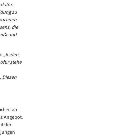
 dafür.
idung zu
worteten
sens, die
eißt und
n:
„In den
ofür stehe
. Diesen
rbeit an
ls Angebot,
it der
 jungen