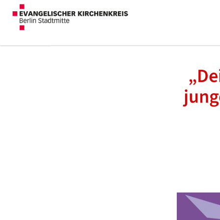
„De
jung