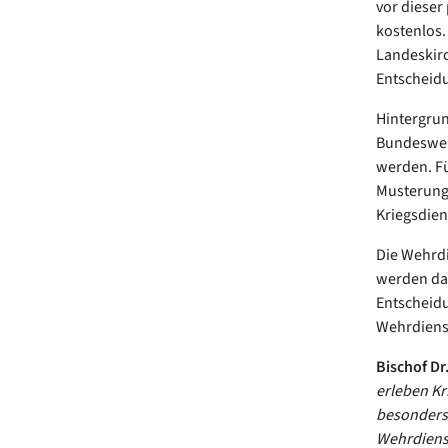
vor dieser
kostenlos.
Landeskirc
Entscheidu
Hintergrun
Bundeswehr
werden. Fü
Musterung 
Kriegsdien
Die Wehrdi
werden dab
Entscheidu
Wehrdienst
Bischof Dr
erleben Kr
besonders 
Wehrdienst