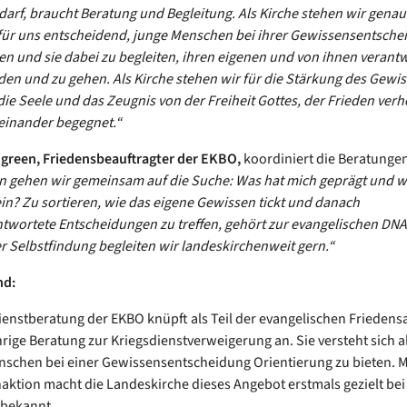
 darf, braucht Beratung und Begleitung. Als Kirche stehen wir genau
für uns entscheidend, junge Menschen bei ihrer Gewissensentsche
en und sie dabei zu begleiten, ihren eigenen und von ihnen verant
den und zu gehen. Als Kirche stehen wir für die Stärkung des Gewis
ie Seele und das Zeugnis von der Freiheit Gottes, der Frieden verh
einander begegnet.“
ngreen, Friedensbeauftragter der EKBO,
koordiniert die Beratunge
 gehen wir gemeinsam auf die Suche: Was hat mich geprägt und w
ein? Zu sortieren, wie das eigene Gewissen tickt und danach
twortete Entscheidungen zu treffen, gehört zur evangelischen DNA
r Selbstfindung begleiten wir landeskirchenweit gern.“
nd:
enstberatung der EKBO knüpft als Teil der evangelischen Friedensa
hrige Beratung zur Kriegsdienstverweigerung an. Sie versteht sich a
schen bei einer Gewissensentscheidung Orientierung zu bieten. M
aktion macht die Landeskirche dieses Angebot erstmals gezielt bei
bekannt.