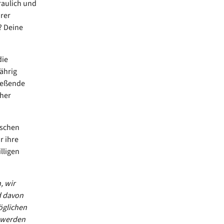
raulich und
rer
? Deine
die
ährig
ießende
cher
nschen
r ihre
lligen
, wir
d davon
öglichen
n werden