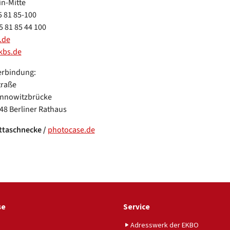
in-Mitte
5 81 85-100
5 81 85 44 100
.de
kbs.de
erbindung:
traße
annowitzbrücke
48 Berliner Rathaus
ttaschnecke /
photocase.de
se
Service
Adresswerk der EKBO