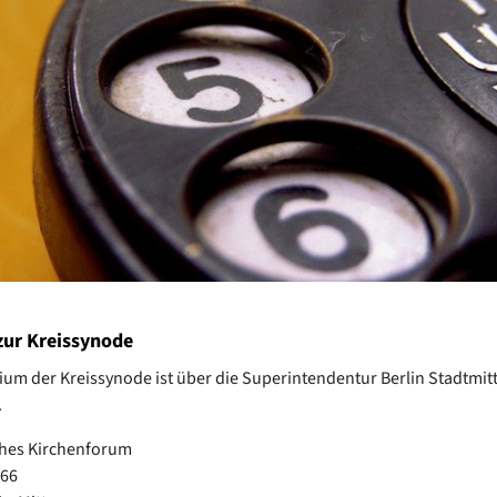
zur Kreissynode
ium der Kreissynode ist über die Superintendentur Berlin Stadtmit
.
ches Kirchenforum
 66