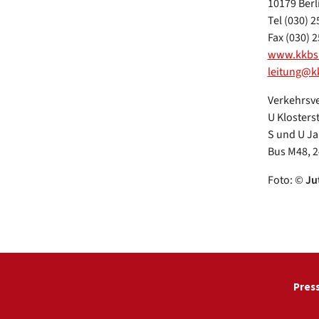
10179 Berl
Tel (030) 2
Fax (030) 2
www.kkbs
leitung@k
Verkehrsv
U Klosters
S und U J
Bus M48, 2
Foto: ©
Ju
Pres