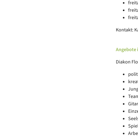
freit
freit
freit
Kontakt: K
Angebote i
Diakon Flo
poli
krea
Jung
Team
Gita
Einz
Seel
Spie
Arbe