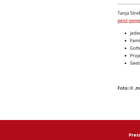
Tanja Stre
geist-gem
jede
Fami
Gott
Proj
Seel
Foto: © .m
Pres