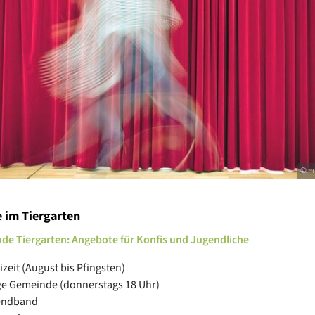
© .
 im Tiergarten
de Tiergarten: Angebote für Konfis und Jugendliche
izeit (August bis Pfingsten)
e Gemeinde (donnerstags 18 Uhr)
endband