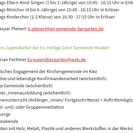
ags Eltern-Kind-Singen (1 bis 3-Jährige) von 15:45 - 16:15 Uhr in Erl
ags Minichor (4 bis 6-Jährige) von 15:45 - 16:15 Uhr in Erlöser
ags Kinderchor (1-2 Klasse) von 16:30 - 17:15 Uhr in Erlöser
aspar Plenert:
k.plenert@ev-gemeinde-tiergarten.de
m Jugendkeller der Ev. Heilige Geist Gemeinde Moabit:
rian Fechtner
Ev.jugendtiergarten@web.de
tisches Engagement der Kirchengemeinde im Kiez
tive und lebendige Konfirmandenarbeit (wöchentlich)
e Gemeinde (wöchentlich)
er_innenausbildung (wöchentlich)
rrenunterricht (Anfänger_innen/ Fortgeschrittene) + Auftrittsmögli
el- und/ oder Gruppenmediation
sorge
leabende
iten mit Holz, Metall, Plastik und anderen Werkstoffen in der Werks