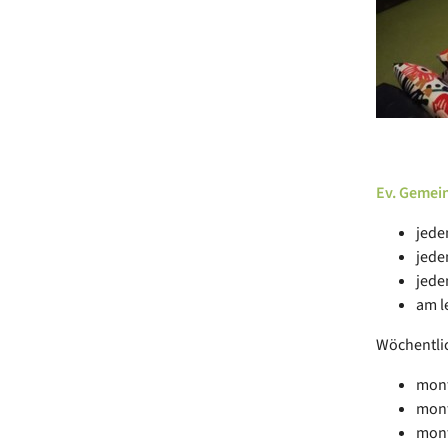
Ev. Gemein
jede
jede
jede
am l
Wöchentli
mont
mont
mont