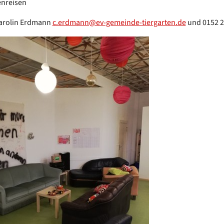
enreisen
Carolin Erdmann
c.erdmann@ev-gemeinde-tiergarten.de
und 0152 