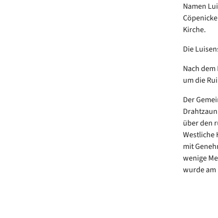
Namen Luis
Cöpenicker
Kirche.
Die Luisen
Nach dem M
um die Rui
Der Gemein
Drahtzaun,
über den r
Westliche 
mit Genehm
wenige Met
wurde am F