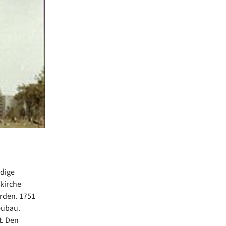
ndige
kirche
erden. 1751
eubau.
t. Den