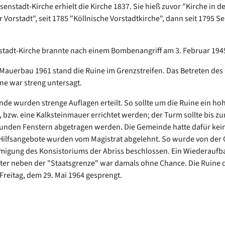
enstadt-Kirche erhielt die Kirche 1837. Sie hieß zuvor "Kirche in de
 Vorstadt", seit 1785 "Köllnische Vorstadtkirche", dann seit 1795 S
stadt-Kirche brannte nach einem Bombenangriff am 3. Februar 194
auerbau 1961 stand die Ruine im Grenzstreifen. Das Betreten des
ne war streng untersagt.
de wurden strenge Auflagen erteilt. So sollte um die Ruine ein ho
 bzw. eine Kalksteinmauer errichtet werden; der Turm sollte bis z
unden Fenstern abgetragen werden. Die Gemeinde hatte dafür kein
Hilfsangebote wurden vom Magistrat abgelehnt. So wurde von der
igung des Konsistoriums der Abriss beschlossen. Ein Wiederaufb
er neben der "Staatsgrenze" war damals ohne Chance. Die Ruine d
reitag, dem 29. Mai 1964 gesprengt.