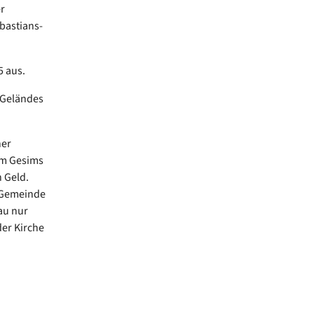
r
ebastians-
5 aus.
 Geländes
her
um Gesims
 Geld.
 Gemeinde
au nur
er Kirche