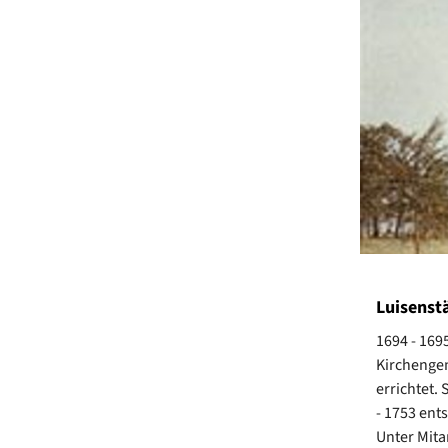
Luisenst
1694 - 169
Kirchengem
errichtet.
- 1753 ent
Unter Mita