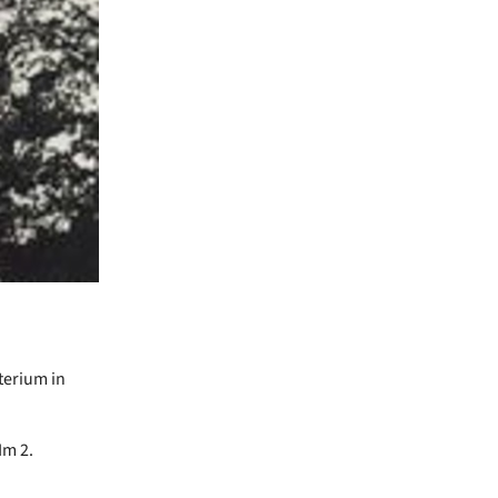
terium in
Im 2.