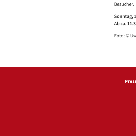
Besucher.
Sonntag, 1
Ab ca. 11.
Foto: © U
Pres