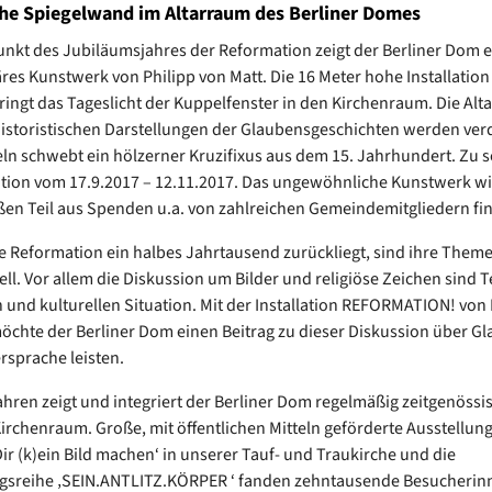
he Spiegelwand im Altarraum des Berliner Domes
nkt des Jubiläumsjahres der Reformation zeigt der Berliner Dom e
res Kunstwerk von Philipp von Matt. Die 16 Meter hohe Installation
ringt das Tageslicht der Kuppelfenster in den Kirchenraum. Die Alta
historistischen Darstellungen der Glaubensgeschichten werden verd
ln schwebt ein hölzerner Kruzifixus aus dem 15. Jahrhundert. Zu s
lation vom 17.9.2017 – 12.11.2017. Das ungewöhnliche Kunstwerk wi
en Teil aus Spenden u.a. von zahlreichen Gemeindemitgliedern fin
 Reformation ein halbes Jahrtausend zurückliegt, sind ihre Them
ll. Vor allem die Diskussion um Bilder und religiöse Zeichen sind T
n und kulturellen Situation. Mit der Installation REFORMATION! von 
öchte der Berliner Dom einen Beitrag zu dieser Diskussion über G
ersprache leisten.
Jahren zeigt und integriert der Berliner Dom regelmäßig zeitgenössi
Kirchenraum. Große, mit öffentlichen Mitteln geförderte Ausstellun
Dir (k)ein Bild machen‘ in unserer Tauf- und Traukirche und die
ngsreihe ‚SEIN.ANTLITZ.KÖRPER ‘ fanden zehntausende Besucherin