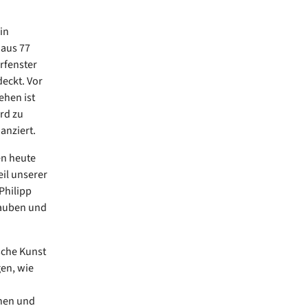
in
 aus 77
rfenster
eckt. Vor
ehen ist
rd zu
anziert.
en heute
eil unserer
Philipp
lauben und
sche Kunst
gen, wie
nen und