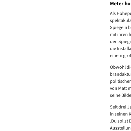
Meter ho
Als Höhepu
spektakulä
Spiegeln b
mit ihren 
den Spiege
die Instal
einem groß
Obwohl die
brandaktue
politische
von Matt m
seine Bild
Seit drei 
in seinen 
‚Du sollst 
Ausstellu