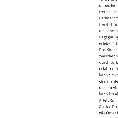
dabei. Ein
freut es m
Berliner S
Herzlich W
die Landes
Begegnunge
erleben“, 
Das Kirche
zwischenm
durch vor
erfahren. 
kann sich 
charmante
diesem Abe
kann ich a
Arlett Rum
Zu den Pr
wie Omer K