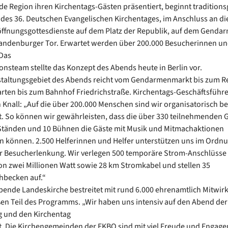
e Region ihren Kirchentags-Gästen präsentiert, beginnt traditio
 des 36. Deutschen Evangelischen Kirchentages, im Anschluss an die
ffnungsgottesdienste auf dem Platz der Republik, auf dem Gend
andenburger Tor. Erwartet werden über 200.000 Besucherinnen u
Das
onsteam stellte das Konzept des Abends heute in Berlin vor.
taltungsgebiet des Abends reicht vom Gendarmenmarkt bis zum Re
rten bis zum Bahnhof Friedrichstraße. Kirchentags-Geschäftsführe
 Knall: „Auf die über 200.000 Menschen sind wir organisatorisch b
t. So können wir gewährleisten, dass die über 330 teilnehmenden
Ständen und 10 Bühnen die Gäste mit Musik und Mitmachaktionen
n können. 2.500 Helferinnen und Helfer unterstützen uns im Ordn
r Besucherlenkung. Wir verlegen 500 temporäre Strom-Anschlüsse 
on zwei Millionen Watt sowie 28 km Stromkabel und stellen 35
becken auf.“
bende Landeskirche bestreitet mit rund 6.000 ehrenamtlich Mitwi
en Teil des Programms. „Wir haben uns intensiv auf den Abend der
 und den Kirchentag
t. Die Kirchengemeinden der EKBO sind mit viel Freude und Engag