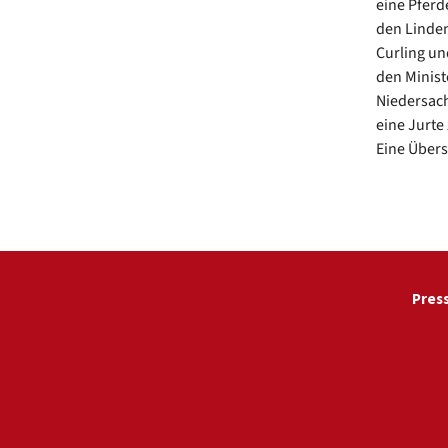
eine Pferd
den Linden
Curling un
den Minist
Niedersach
eine Jurte
Eine Über
Pres