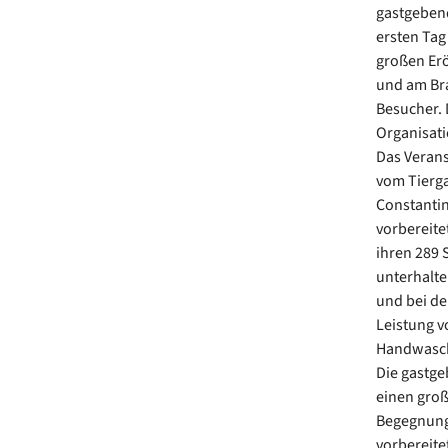
gastgebend
ersten Tag
großen Erö
und am Br
Besucher. 
Organisati
Das Verans
vom Tierga
Constantin
vorbereite
ihren 289 
unterhalte
und bei de
Leistung v
Handwasch
Die gastge
einen groß
Begegnung
vorbereite