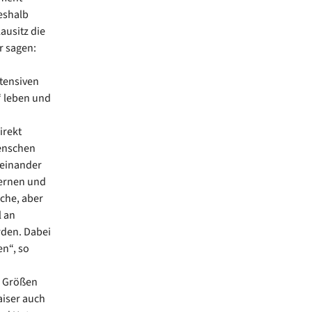
Deshalb
ausitz die
r sagen:
ntensiven
‘ leben und
irekt
enschen
reinander
lernen und
ache, aber
 an
rden. Dabei
en“, so
n Größen
aiser auch