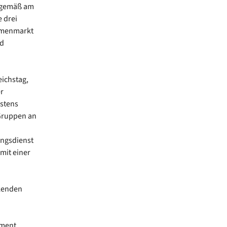
nsgemäß am
 drei
armenmarkt
nd
ichstag,
r
estens
 Gruppen an
ungsdienst
mit einer
rkenden
ement