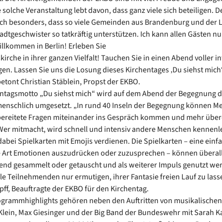
e solche Veranstaltung lebt davon, dass ganz viele sich beteiligen. 
ich besonders, dass so viele Gemeinden aus Brandenburg und der L
tadtgeschwister so tatkräftig unterstützen. Ich kann allen Gästen nu
illkommen in Berlin! Erleben Sie
kirche in ihrer ganzen Vielfalt! Tauchen Sie in einen Abend voller i
n. Lassen Sie uns die Losung dieses Kirchentages ‚Du siehst mich
betont Christian Stäblein, Propst der EKBO.
ntagsmotto „Du siehst mich“ wird auf dem Abend der Begegnung d
enschlich umgesetzt. „In rund 40 Inseln der Begegnung können M
bereitete Fragen miteinander ins Gespräch kommen und mehr übe
Wer mitmacht, wird schnell und intensiv andere Menschen kennen
dabei Spielkarten mit Emojis verdienen. Die Spielkarten – eine einf
 Art Emotionen auszudrücken oder zuzusprechen – können überall
nd gesammelt oder getauscht und als weiterer Impuls genutzt we
lle Teilnehmenden nur ermutigen, ihrer Fantasie freien Lauf zu lass
pff, Beauftragte der EKBO für den Kirchentag.
ogrammhighlights gehören neben den Auftritten von musikalische
lein, Max Giesinger und der Big Band der Bundeswehr mit Sarah K