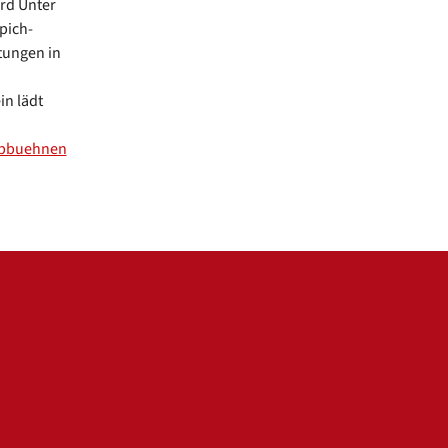
rd Unter
pich-
tungen in
in lädt
dbbuehnen