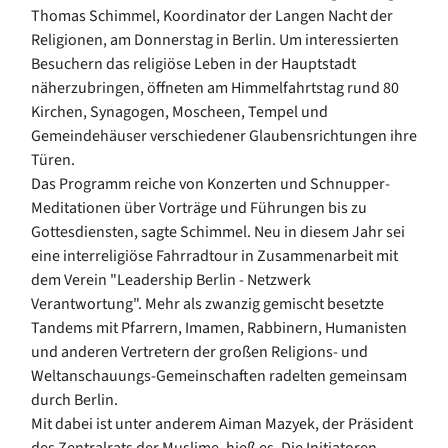
Thomas Schimmel, Koordinator der Langen Nacht der
Religionen, am Donnerstag in Berlin. Um interessierten
Besuchern das religiöse Leben in der Hauptstadt
näherzubringen, öffneten am Himmelfahrtstag rund 80
Kirchen, Synagogen, Moscheen, Tempel und
Gemeindehäuser verschiedener Glaubensrichtungen ihre
Türen.
Das Programm reiche von Konzerten und Schnupper-
Meditationen über Vorträge und Führungen bis zu
Gottesdiensten, sagte Schimmel. Neu in diesem Jahr sei
eine interreligiöse Fahrradtour in Zusammenarbeit mit
dem Verein "Leadership Berlin - Netzwerk
Verantwortung". Mehr als zwanzig gemischt besetzte
Tandems mit Pfarrern, Imamen, Rabbinern, Humanisten
und anderen Vertretern der großen Religions- und
Weltanschauungs-Gemeinschaften radelten gemeinsam
durch Berlin.
Mit dabei ist unter anderem Aiman Mazyek, der Präsident
des Zentralrats der Muslime, hieß es. Die Initiatoren