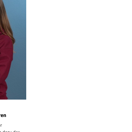
ren
r