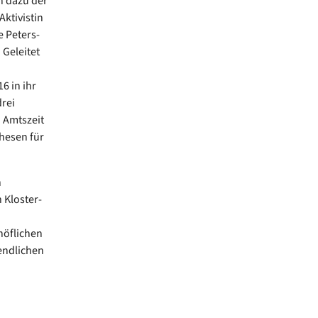
n dazu der
ktivistin
 Peters-
 Geleitet
6 in ihr
drei
 Amtszeit
hesen für
n
 Kloster-
höflichen
endlichen