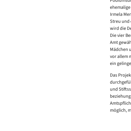
Podiumsdis
ehemalige 
Irmela Men
Streu und 
wird die D
Die vier B
Amt gewähl
Mädchen un
vor allem 
ein geling
Das Projek
durchgefüh
und Stifts
beziehungs
Amtspflic
möglich, m