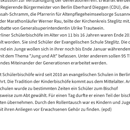
kussion zur Verständigung der Generationen ein. Erwartet werde
Regierende Bürgermeister von Berlin Eberhard Diepgen (CDU), die A
sah-Schramm, die Pfarrerin für Altenpflegeheimseelsorge Susanne
der Marathonläufer Werner Rau, teilte der Kirchenkreis Steglitz mit.
ebatte von Generalsuperintendentin Ulrike Trautwein.
erliner Schülerbischöfe im Alter von 11 bis 16 Jahren waren Ende 201
t worden. Sie sind Schüler der Evangelischen Schule Steglitz. Die 
d ein Junge wollen sich in ihrer noch bis Ende Januar währenden
mit dem Thema "Jung und Alt" befassen. Unter anderem sollen 95 T
endes Miteinander der Generationen erarbeitet werden.
t Schülerbischöfe wird seit 2010 an evangelischen Schulen in Berli
rt. Die Tradition der Kinderbischöfe kommt aus dem Mittelalter. An
schulen wurde zu bestimmten Zeiten ein Schüler zum Bischof
weise zum Abt gewählt. Für einen Tag durfte er einen Teil der bisc
hten übernehmen. Durch den Rollentausch war es Kindern und Jug
it ihren Anliegen vor Erwachsenen Gehör zu finden. (epd)