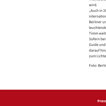
wird.
„Auch in 2
internatio
Berliner u
leuchtende
Timm weite
Sofern bei
Guide und 
darauf hin
zum Lichte
Foto: Berl
Pres