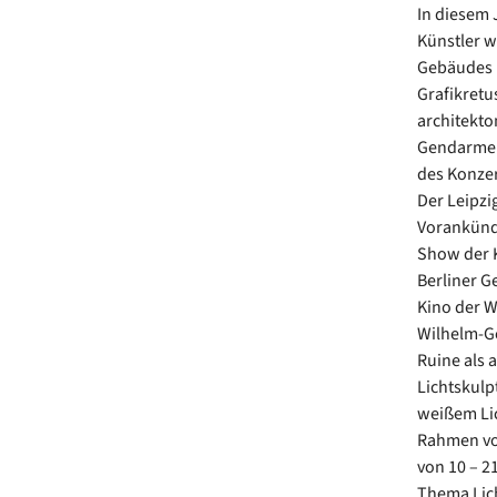
In diesem 
Künstler w
Gebäudes p
Grafikretu
architekto
Gendarmen
des Konzer
Der Leipzig
Vorankünd
Show der K
Berliner G
Kino der W
Wilhelm-Ge
Ruine als 
Lichtskulp
weißem Lic
Rahmen von
von 10 – 2
Thema Lich