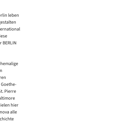
rlin leben
estalten
ternational
iese
r BERLIN
ehemalige
en
ren
m Goethe-
. Pierre
altimore
elen hier
nova alle
chichte