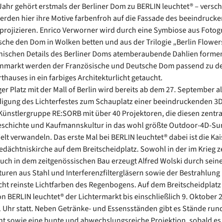
Jahr gehört erstmals der Berliner Dom zu BERLIN leuchtet® – versc
erden hier ihre Motive farbenfroh auf die Fassade des beeindruck
rojizieren. Enrico Verworner wird durch eine Symbiose aus Fotog
sche den Dom in Wolken betten und aus der Trilogie „Berlin Flower
nischen Details des Berliner Doms atemberaubende Dahlien forme
markt werden der Französische und Deutsche Dom passend zu d
thauses in ein farbiges Architekturlicht getaucht.
er Platz mit der Mall of Berlin wird bereits ab dem 27. September al
igung des Lichterfestes zum Schauplatz einer beeindruckenden 3
ünstlergruppe RE:SORB mit über 40 Projektoren, die diesen zentra
eschichte und Kaufmannskultur in das wohl größte Outdoor-4D-Su
elt verwandeln. Das erste Mal bei BERLIN leuchtet® dabei ist die Kai
dächtniskirche auf dem Breitscheidplatz. Sowohl in der im Krieg z
auch in dem zeitgenössischen Bau erzeugt Alfred Wolski durch sein
turen aus Stahl und Interferenzfiltergläsern sowie der Bestrahlung
ht reinste Lichtfarben des Regenbogens. Auf dem Breitscheidplatz 
 BERLIN leuchtet® der Lichtermarkt bis einschließlich 9. Oktober 2
1 Uhr statt. Neben Getränke- und Essensständen gibt es Stände run
t sowie eine bunte und abwechslungsreiche Projektion, sobald es