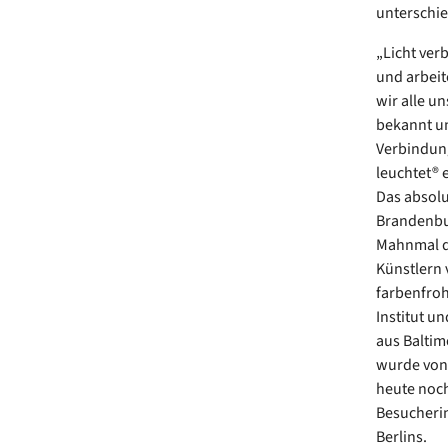
unterschie
„Licht ver
und arbeit
wir alle un
bekannt un
Verbindung
leuchtet® e
Das absolut
Brandenbur
Mahnmal de
Künstlern 
farbenfroh
Institut u
aus Baltim
wurde von 
heute noch
Besucherin
Berlins.