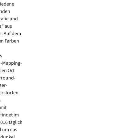
hiedene
enden
rafie und
s“ aus
n. Auf dem
en Farben
s
D-Mapping-
len Ort
rround-
ser-
erstörten
e
 mit
findet im
016 täglich
d um das
 dunkel