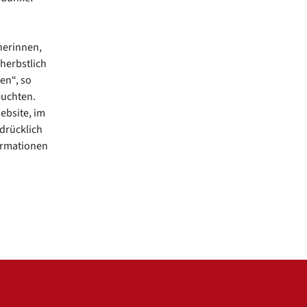
nerinnen,
herbstlich
en“, so
euchten.
ebsite, im
drücklich
formationen