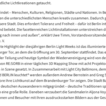
dliche Lichtkreationen getaucht.
bindet – Menschen, Kulturen, Religionen, Städte und Nationen. In Be
en die unterschiedlichsten Menschen kreativ zusammen. Dadurch g
sere Stadt. Dies erfordert Toleranz und Freiheit – dafür ist Berlin in
d beliebt. Die facettenreichen Lichtinstallationen unterstreichen d
 nach innen und außen“, erklärt Uwe Timm, Vorstandsvorsitzende
. V.
e Highlight der diesjährigen Berlin Light Weeks ist das illuminierte
ger Tor, an dem die Eröffnung am 30. September stattfindet. Das 
r Teilung und heutige Symbol der Wiedervereinigung wird von d
von RE:SORB in einer täglichen 3D Mapping Show mit acht Projekto
 in Szene gesetzt. In Zusammenarbeit mit Light City Baltimore, de
nd BERLIN leuchtet® werden außerdem Andrew Bernstein and Greg St
ore ihre Lichtkunst auf dem Brandenburger Tor zeigen. Die Stadt B
deutschen Auswanderern mitgegründet – deutsche Traditionen spi
 eine große Rolle. Daneben verzaubert die Sandmalerin Aljona Voy
nen und Besucher mit ihren ausdrucksstarken Bildern aus der Ges