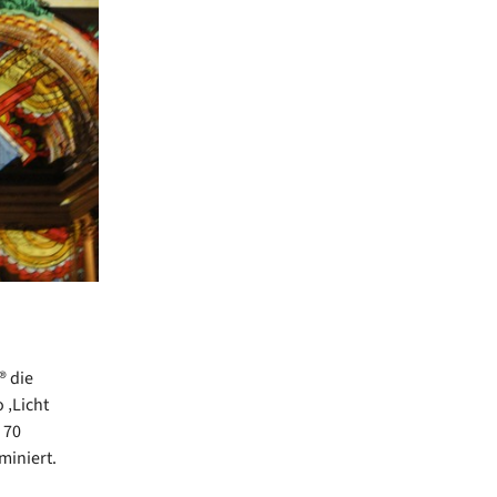
® die
 ‚Licht
 70
miniert.