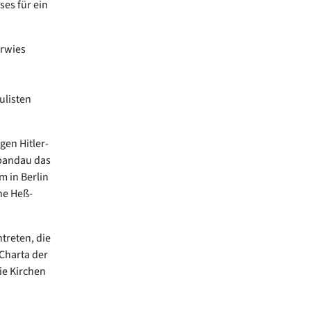
es für ein
erwies
ulisten
en Hitler-
Spandau das
m in Berlin
ne Heß-
treten, die
 Charta der
ie Kirchen