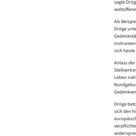
sagte Drög
weltoffene
Als Beispi
Dröge unt
Gedenkstät
Instrument
sich heute
Anlass der
Stellvertr
Leben nahm
Kundgebung
Gedenkver
Dröge beto
sich den h
europäisch
verpflicht
widersprec