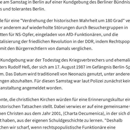
e am Samstag in Berlin auf einer Kundgebung des Berliner Bündniss
s und tolerantes Berlin.
ele für eine "Verdrehung der historischen Wahrheit um 180 Grad" v
er anderem auf wiederholte Störungen durch Besuchergruppen in
ten für NS-Opfer, eingeladen von AfD-Funktionären, und die
alisierung der friedlichen Revolution in der DDR, indem Rechtspop
 mit den Bürgerrechtlern von damals verglichen.
 Kundgebung war der Todestag des Kriegsverbrechers und ehemalig
eters Rudolf Heß, der sich am 17. August 1987 im Gefängnis Berlin-
. Das Datum wird traditionell von Neonazis genutzt, unter andere
en abzuhalten. Für diesen Samstag war laut Polizei zunächst kei
anstaltung angemeldet worden.
nte, die christlichen Kirchen würden für eine Erinnerungskultur ein
istorischen Tatsachen stellt. Dabei verwies er auf eine gemeinsame
en Christen aus dem Jahr 2001, (Charta Oecumenica), in der sich d
et haben, aus der eigenen Schuldgeschichte zu lernen. "Deshalb
hen wir scharf, wenn rechtspopulistische Funktionäre eine