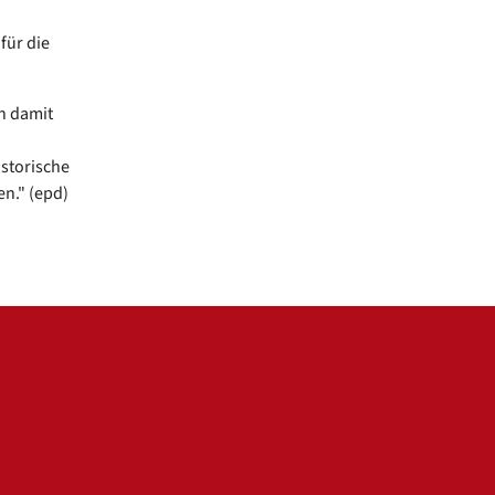
für die
h damit
istorische
n." (epd)