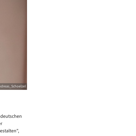
ndreas_Schoelzel
r deutschen
er
estalten",