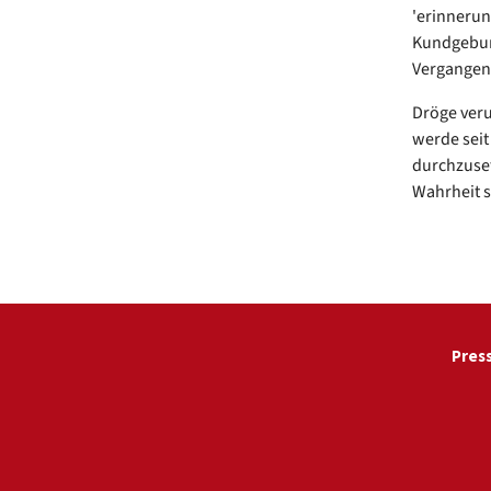
'erinnerun
Kundgebung
Vergangen
Dröge veru
werde seit
durchzuset
Wahrheit s
Pres