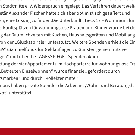
n Stadtmitte e. V. Widerspruch eingelegt. Das Verfahren dauert weit
etär Alexander Fischer hatte sich aber optimistisch geäußert und
n, eine Lösung zu finden.Die Unterkunft „Tieck 17 – Wohnraum fü
erkunftsplätzen für wohnungslose Frauen und Kinder wurde bei de
g der Räumlichkeiten mit Küchen, Haushaltsgeräten und Mobiliar 
von der „Glücksspirale“ unterstützt. Weitere Spenden erhielt die Ei
A“ (Sammelfonds für Geldauflagen zu Gunsten gemeinnütziger
ngen“ und über die TAGESSPIEGEL-Spendenaktion.
ttung der vier Appartements im Hochparterre für wohnungslose F
„Betreuten Einzelwohnen“ wurde finanziell gefördert durch
smarken“ und durch „Kollektenmittel“.
naus haben private Spender die Arbeit im „Wohn- und Beratungsha
Not“ unterstützt.