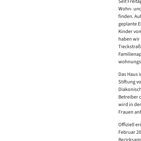
Seit Freit
Wohn- und 
finden. Au
geplante E
Kinder vom
haben wir 
Tieckstraß
Familienap
wohnungsl
Das Haus i
Stiftung 
Diakonische
Betreiber 
wird in de
Frauen an
Offiziell 
Februar 20
Bezirksam