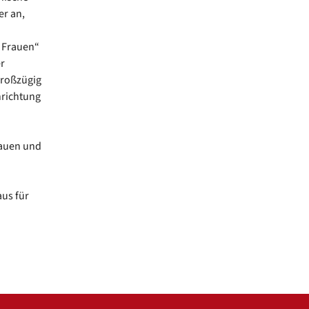
er an,
r Frauen“
r
großzügig
nrichtung
rauen und
us für