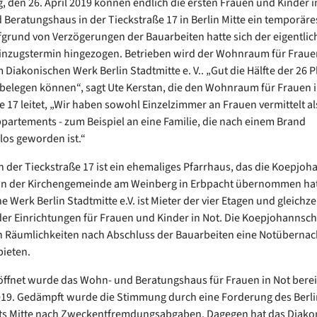
ag, den 26. April 2019 können endlich die ersten Frauen und Kinder i
Beratungshaus in der Tieckstraße 17 in Berlin Mitte ein temporär
fgrund von Verzögerungen der Bauarbeiten hatte sich der eigentlic
inzugstermin hingezogen. Betrieben wird der Wohnraum für Fraue
 Diakonischen Werk Berlin Stadtmitte e. V.. „Gut die Hälfte der 26 P
belegen können“, sagt Ute Kerstan, die den Wohnraum für Frauen i
e 17 leitet, „Wir haben sowohl Einzelzimmer an Frauen vermittelt al
partements - zum Beispiel an eine Familie, die nach einem Brand
os geworden ist.“
n der Tieckstraße 17 ist ein ehemaliges Pfarrhaus, das die Koepjoh
von der Kirchengemeinde am Weinberg in Erbpacht übernommen hat
 Werk Berlin Stadtmitte e.V. ist Mieter der vier Etagen und gleichzei
der Einrichtungen für Frauen und Kinder in Not. Die Koepjohannsch
n Räumlichkeiten nach Abschluss der Bauarbeiten eine Notübernac
bieten.
eröffnet wurde das Wohn- und Beratungshaus für Frauen in Not berei
19. Gedämpft wurde die Stimmung durch eine Forderung des Berli
ts Mitte nach Zweckentfremdungsabgaben. Dagegen hat das Diako