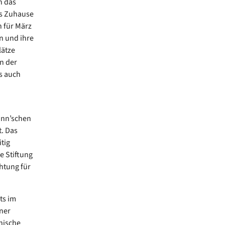
n das
es Zuhause
h für März
n und ihre
lätze
n der
s auch
ann’schen
. Das
tig
e Stiftung
htung für
ts im
ner
nische