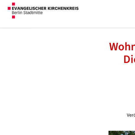
Wohn-
Di
Verö