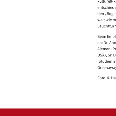
kulturell-
entschiede
den „Boge
weit wie mö
Leuchtturm
Beim Empfa
an: Dr. An
Aleman (Pr
USA), Sr. D
(Studienle
Greenaway 
Foto: © H