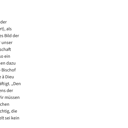
 der
), als
s Bild der
r unser
schaft
so ein
hen dazu
o Bischof
e à Dieu
ftigt. „Den
ens der
Wir müssen
achen
htig, die
t sei kein