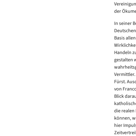
Vereinigun
der Ökume
In seiner 
Deutschen 
Basis alle
Wirklichke
Handeln zu
gestalten 
wahrheitsg
Vermittler
Fürst. Aus
von Franco
Blick dara
katholisch
die realen
können, wa
hier Impul
Zeitvertrei