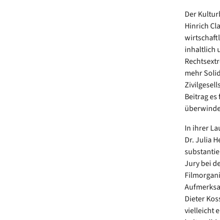
Der Kultur
Hinrich Cl
wirtschaft
inhaltlich 
Rechtsextr
mehr Solid
Zivilgesell
Beitrag es
überwindet
In ihrer La
Dr. Julia 
substantie
Jury bei d
Filmorgani
Aufmerksam
Dieter Kos
vielleicht