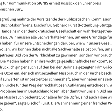
g für Kommunikation SIGNIS erhielt Kosslick den Ehrenpreis
nischen Jury.
Begrüßung mahnte der Vorsitzende der Publizistischen Kommission
Bischofskonferenz, Bischof Dr. Gebhard Fürst (Rottenburg-Stuttgart
n Handelns in der demokratischen Gesellschaft ein wahrheitsgetreue
it an. „Wir müssen alle Sachverhalte kennen, um eine Grundlage fü
 haben, für unsere Entscheidungen darüber, wie wir unsere Gesell
wollen. Wir können dabei nicht alle Sachverhalte selbst prüfen, um 
etreues Bild von der Wirklichkeit zu gewinnen, sondern wir brauc
. Die Medien haben hier ihre wichtige gesellschaftliche Funktion“, s
drücklich ging er auch auf den bei der Berlinale gezeigten Film Grâc
is Ozon ein, der sich mit sexuellem Missbrauch in der Kirche beschä
uf zu werfen ist unbestreitbar schmerzhaft, aber wir haben uns seit
en Kirche für den Weg der rückhaltlosen Aufklärung entschieden. 
 Probleme hier in Deutschland lösen, aber damit wir uns ein Bild m
s Missbrauch bedeutet, vor allem für die Opfer, sind auch Filme wic
se geben“, sagte Bischof Fürst. Die Wahrnehmung einer fremden Wel
b.