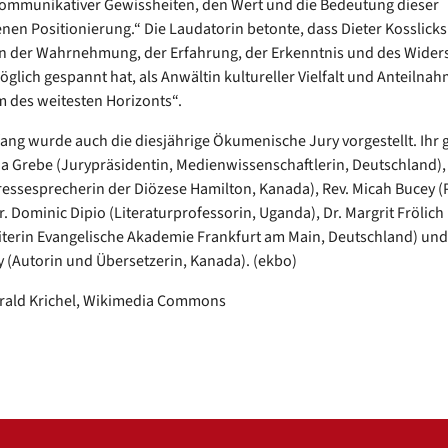
kommunikativer Gewissheiten, den Wert und die Bedeutung dieser
nen Positionierung.“ Die Laudatorin betonte, dass Dieter Kosslicks
n der Wahrnehmung, der Erfahrung, der Erkenntnis und des Wider
glich gespannt hat, als Anwältin kultureller Vielfalt und Anteilnahm
 des weitesten Horizonts“.
ng wurde auch die diesjährige Ökumenische Jury vorgestellt. Ihr
na Grebe (Jurypräsidentin, Medienwissenschaftlerin, Deutschland)
essesprecherin der Diözese Hamilton, Kanada), Rev. Micah Bucey (P
r. Dominic Dipio (Literaturprofessorin, Uganda), Dr. Margrit Frölich
iterin Evangelische Akademie Frankfurt am Main, Deutschland) und 
(Autorin und Übersetzerin, Kanada). (ekbo)
arald Krichel, Wikimedia Commons