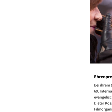
Ehrenprei
Bei ihrem 
69. Intern
evangelisc
Dieter Kos
Filmorgani