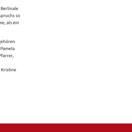
 Berlinale
spruchs so
e, als ein
 gehören
, Pamela
farrer,
Kristine