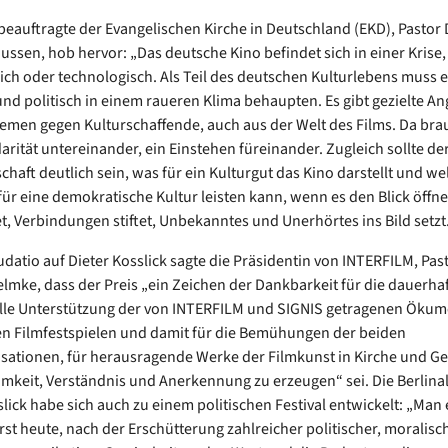
beauftragte der Evangelischen Kirche in Deutschland (EKD), Pastor
aussen, hob hervor: „Das deutsche Kino befindet sich in einer Krise,
lich oder technologisch. Als Teil des deutschen Kulturlebens muss e
und politisch in einem raueren Klima behaupten. Es gibt gezielte An
emen gegen Kulturschaffende, auch aus der Welt des Films. Da bra
arität untereinander, ein Einstehen füreinander. Zugleich sollte de
schaft deutlich sein, was für ein Kulturgut das Kino darstellt und w
 für eine demokratische Kultur leisten kann, wenn es den Blick öffn
, Verbindungen stiftet, Unbekanntes und Unerhörtes ins Bild setzt
udatio auf Dieter Kosslick sagte die Präsidentin von INTERFILM, Past
Helmke, dass der Preis „ein Zeichen der Dankbarkeit für die dauerha
lle Unterstützung der von INTERFILM und SIGNIS getragenen Öku
en Filmfestspielen und damit für die Bemühungen der beiden
sationen, für herausragende Werke der Filmkunst in Kirche und Ge
keit, Verständnis und Anerkennung zu erzeugen“ sei. Die Berlinal
slick habe sich auch zu einem politischen Festival entwickelt: „Man
 erst heute, nach der Erschütterung zahlreicher politischer, moralis