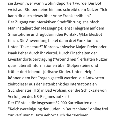
sie davon, wer wann wohin deportiert wurde. Der Bot
weist auf Stolpersteine hin und schreibt dem Nutzer: "Ich
kann dir auch etwas über Anne Frank erzählen."
Der Zugang zur interaktiven Stadtführung ist einfach:
Man installiert den Messaging-Dienst Telegram auf dem
Smartphone und fügt darin den Kontakt @MarblesBot
hinzu. Die Anwendung bietet dann drei Funktionen:
Unter "Take a tour!" führen wahlweise Majan Freier oder
Isaak Behar durch ihr Viertel. Durch Einschalten der
Livestandortübertragung ("Around me!") erhalten Nutzer
quasi überall Informationen über Stolpersteine und
früher dort lebende jüdische Kinder. Unter "Help!"
können dem Bot Fragen gestellt werden, die Antworten
zieht dieser aus der Datenbank des Internationalen
Suchdienstes (ITS) in Bad Arolsen, der die Schicksale von
Verfolgten des NS-Regimes aufklärt.
Der ITS stellt die insgesamt 32.000 Karteikarten der
"Reichsvereinigung der Juden in Deutschland" online frei
zur Verfügung. Dazu gehört auch die "Berliner