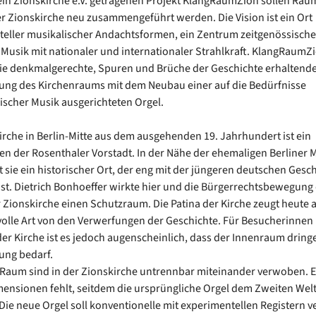
in Zionskirche e.V. getragenen Projekt KlangRaumZion sollen Rau
er Zionskirche neu zusammengeführt werden. Die Vision ist ein Ort
eller musikalischer Andachtsformen, ein Zentrum zeitgenössische
r Musik mit nationaler und internationaler Strahlkraft. KlangRaumZ
die denkmalgerechte, Spuren und Brüche der Geschichte erhaltend
ung des Kirchenraums mit dem Neubau einer auf die Bedürfnisse
ischer Musik ausgerichteten Orgel.
irche in Berlin-Mitte aus dem ausgehenden 19. Jahrhundert ist ein
n der Rosenthaler Vorstadt. In der Nähe der ehemaligen Berliner 
st sie ein historischer Ort, der eng mit der jüngeren deutschen Gesc
ist. Dietrich Bonhoeffer wirkte hier und die Bürgerrechtsbewegung
r Zionskirche einen Schutzraum. Die Patina der Kirche zeugt heute 
olle Art von den Verwerfungen der Geschichte. Für Besucherinnen
er Kirche ist es jedoch augenscheinlich, dass der Innenraum dring
ung bedarf.
Raum sind in der Zionskirche untrennbar miteinander verwoben. E
ensionen fehlt, seitdem die ursprüngliche Orgel dem Zweiten Wel
. Die neue Orgel soll konventionelle mit experimentellen Registern 