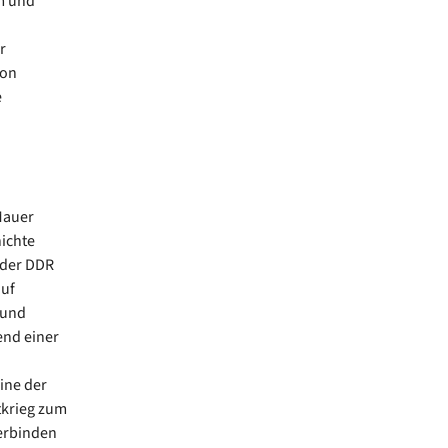
m und
r
ion
e
Mauer
hichte
 der DDR
auf
 und
end einer
ine der
tkrieg zum
verbinden