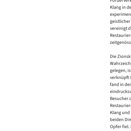
Fördervere
Klang in d
experiment
geistliche
vereinigt 
Restaurier
zeitgenöss
Die Zionsk
Wahrzeiche
gelegen, i
verknüpft 
fand in de
eindrucksv
Besucher d
Restaurier
Klang und 
beiden Dim
Opfer fiel