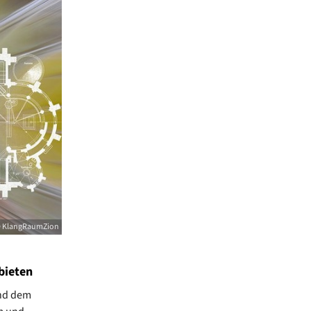
 KlangRaumZion
bieten
nd dem