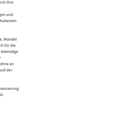
rch ihre
gen und
sgehobenem
he, Wandel
h für die
 lebendige
r
 ohne an
oll der
inanzierung
50.