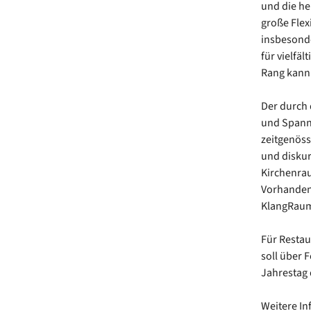
und die he
große Flexi
insbesonde
für vielfä
Rang kann 
Der durch 
und Spannu
zeitgenöss
und diskur
Kirchenrau
Vorhandene
KlangRaum
Für Restau
soll über 
Jahrestag 
Weitere I