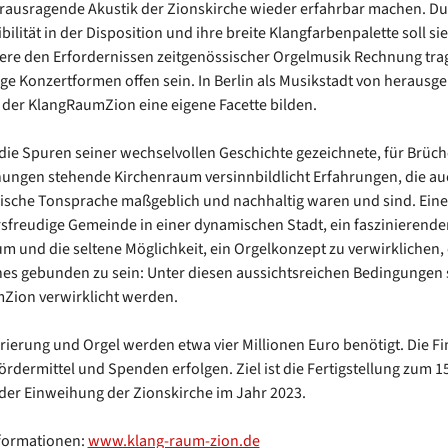
rausragende Akustik der Zionskirche wieder erfahrbar machen. Du
bilität in der Disposition und ihre breite Klangfarbenpalette soll sie
re den Erfordernissen zeitgenössischer Orgelmusik Rechnung tra
ltige Konzertformen offen sein. In Berlin als Musikstadt von herau
der KlangRaumZion eine eigene Facette bilden.
die Spuren seiner wechselvollen Geschichte gezeichnete, für Brüc
ngen stehende Kirchenraum versinnbildlicht Erfahrungen, die auc
ische Tonsprache maßgeblich und nachhaltig waren und sind. Eine
sfreudige Gemeinde in einer dynamischen Stadt, ein faszinierende
m und die seltene Möglichkeit, ein Orgelkonzept zu verwirklichen,
s gebunden zu sein: Unter diesen aussichtsreichen Bedingungen s
Zion verwirklicht werden.
rierung und Orgel werden etwa vier Millionen Euro benötigt. Die F
Fördermittel und Spenden erfolgen. Ziel ist die Fertigstellung zum 1
der Einweihung der Zionskirche im Jahr 2023.
nformationen:
www.klang-raum-zion.de