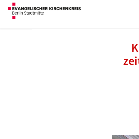
K
zei