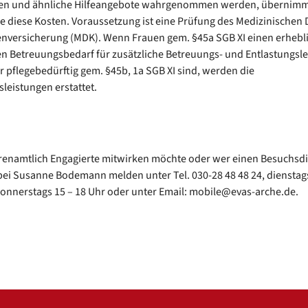
ten und ähnliche Hilfeangebote wahrgenommen werden, übernimm
e diese Kosten. Voraussetzung ist eine Prüfung des Medizinischen 
nversicherung (MDK). Wenn Frauen gem. §45a SGB XI einen erhebl
n Betreuungsbedarf für zusätzliche Betreuungs- und Entlastungsl
 pflegebedürftig gem. §45b, 1a SGB XI sind, werden die
leistungen erstattet.
renamtlich Engagierte mitwirken möchte oder wer einen Besuchsdi
bei Susanne Bodemann melden unter Tel. 030-28 48 48 24, dienstags
onnerstags 15 – 18 Uhr oder unter Email: mobile@evas-arche.de.