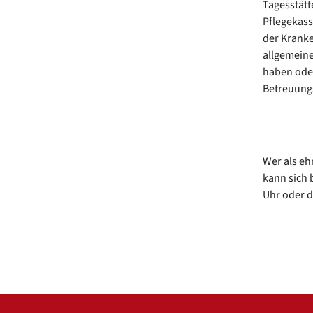
Tagesstät
Pflegekass
der Kranke
allgemeine
haben oder
Betreuungs
Wer als eh
kann sich 
Uhr oder d