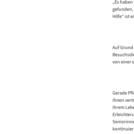
„Es haben 
gefunden, 
Hilfe“ ist 
Auf Grund 
Besuchsdie
von einer 
Gerade Pfl
ihnen vert
ihrem Leben
Erleichter
Seniorinnen
kontinuier