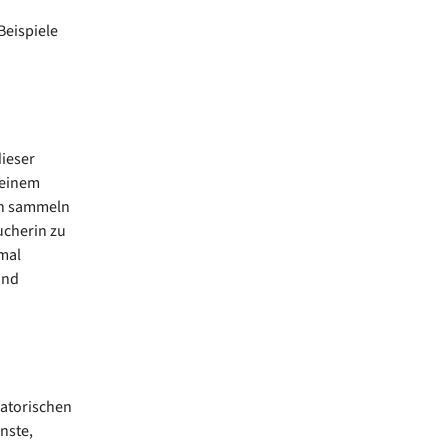
Beispiele
ieser
 einem
en sammeln
ucherin zu
mal
und
satorischen
nste,