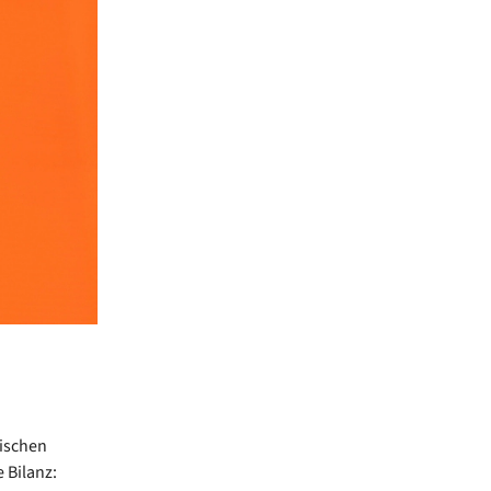
ischen
 Bilanz: