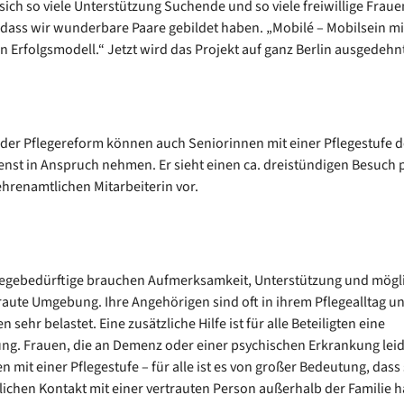
sich so viele Unterstützung Suchende und so viele freiwillige Fraue
dass wir wunderbare Paare gebildet haben. „Mobilé – Mobilsein mi
ein Erfolgsmodell.“ Jetzt wird das Projekt auf ganz Berlin ausgedehnt
der Pflegereform können auch Seniorinnen mit einer Pflegestufe 
nst in Anspruch nehmen. Er sieht einen ca. dreistündigen Besuch
ehrenamtlichen Mitarbeiterin vor.
egebedürftige brauchen Aufmerksamkeit, Unterstützung und mögli
raute Umgebung. Ihre Angehörigen sind oft in ihrem Pflegealltag un
 sehr belastet. Eine zusätzliche Hilfe ist für alle Beteiligten eine
ung. Frauen, die an Demenz oder einer psychischen Erkrankung lei
 mit einer Pflegestufe – für alle ist es von großer Bedeutung, dass 
lichen Kontakt mit einer vertrauten Person außerhalb der Familie 