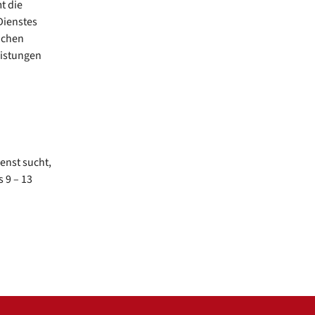
t die
Dienstes
ichen
eistungen
enst sucht,
 9 – 13