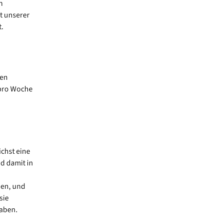
n
t unserer
.
den
 pro Woche
chst eine
d damit in
den, und
sie
haben.