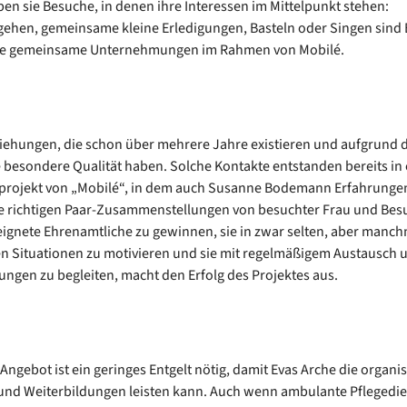
ben sie Besuche, in denen ihre Interessen im Mittelpunkt stehen:
ehen, gemeinsame kleine Erledigungen, Basteln oder Singen sind 
che gemeinsame Unternehmungen im Rahmen von Mobilé.
ziehungen, die schon über mehrere Jahre existieren und aufgrund d
 besondere Qualität haben. Solche Kontakte entstanden bereits in
projekt von „Mobilé“, in dem auch Susanne Bodemann Erfahrung
e richtigen Paar-Zusammenstellungen von besuchter Frau und Bes
eignete Ehrenamtliche zu gewinnen, sie in zwar selten, aber manch
n Situationen zu motivieren und sie mit regelmäßigem Austausch 
ungen zu begleiten, macht den Erfolg des Projektes aus.
 Angebot ist ein geringes Entgelt nötig, damit Evas Arche die organi
nd Weiterbildungen leisten kann. Auch wenn ambulante Pflegedie