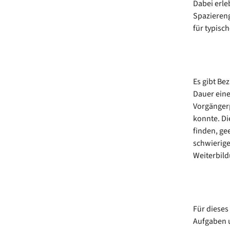
Dabei erle
Spaziereng
für typis
Es gibt Be
Dauer eine
Vorgänger
konnte. Di
finden, ge
schwierige
Weiterbild
Für dieses
Aufgaben u