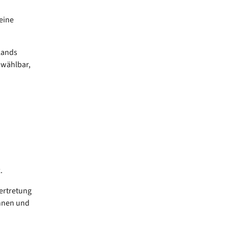
eine
lands
n wählbar,
.
vertretung
innen und