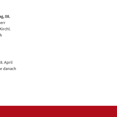
g, 08.
err
Kirchl.
ch
. April
bar danach