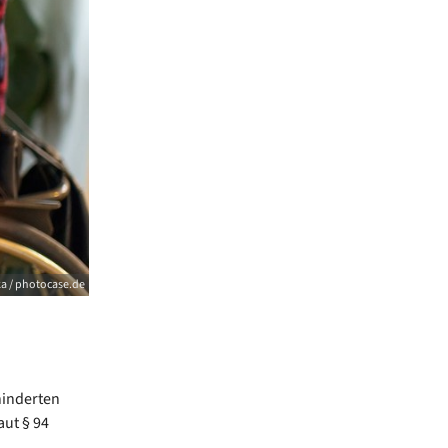
a / photocase.de
hinderten
aut § 94