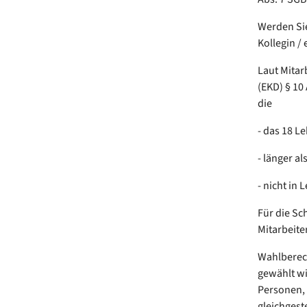
Werden Sie
Kollegin / 
Laut Mitar
(EKD) § 10 
die
- das 18 L
- länger al
- nicht in
Für die S
Mitarbeite
Wahlberech
gewählt wi
Personen, 
gleichgest