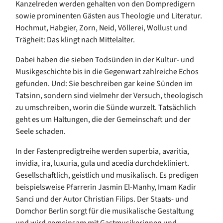
Kanzelreden werden gehalten von den Dompredigern
sowie prominenten Gästen aus Theologie und Literatur.
Hochmut, Habgier, Zorn, Neid, Völlerei, Wollust und
Trägheit: Das klingt nach Mittelalter.
Dabei haben die sieben Todsünden in der Kultur- und
Musikgeschichte bis in die Gegenwart zahlreiche Echos
gefunden. Und: Sie beschreiben gar keine Sünden im
Tatsinn, sondern sind vielmehr der Versuch, theologisch
zu umschreiben, worin die Sünde wurzelt. Tatsächlich
geht es um Haltungen, die der Gemeinschaft und der
Seele schaden.
In der Fastenpredigtreihe werden superbia, avaritia,
invidia, ira, luxuria, gula und acedia durchdekliniert.
Gesellschaftlich, geistlich und musikalisch. Es predigen
beispielsweise Pfarrerin Jasmin El-Manhy, Imam Kadir
Sanci und der Autor Christian Filips. Der Staats- und
Domchor Berlin sorgt für die musikalische Gestaltung
und wird gemeinsam mit Gastmusikerinnen und