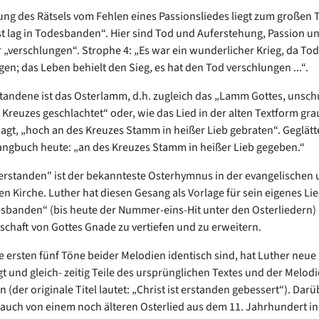
ung des Rätsels vom Fehlen eines Passionsliedes liegt zum großen T
st lag in Todesbanden“. Hier sind Tod und Auferstehung, Passion u
 „verschlungen“. Strophe 4: „Es war ein wunderlicher Krieg, da To
gen; das Leben behielt den Sieg, es hat den Tod verschlungen ...“.
tandene ist das Osterlamm, d.h. zugleich das „Lamm Gottes, unsch
reuzes geschlachtet“ oder, wie das Lied in der alten Textform gra
sagt, „hoch an des Kreuzes Stamm in heißer Lieb gebraten“. Geglätte
ngbuch heute: „an des Kreuzes Stamm in heißer Lieb gegeben.“
t erstanden" ist der bekannteste Osterhymnus in der evangelischen
en Kirche. Luther hat diesen Gesang als Vorlage für sein eigenes Lie
esbanden“ (bis heute der Nummer-eins-Hit unter den Osterliedern) 
schaft von Gottes Gnade zu vertiefen und zu erweitern.
 ersten fünf Töne beider Melodien identisch sind, hat Luther neue
t und gleich- zeitig Teile des ursprünglichen Textes und der Melodi
 (der originale Titel lautet: „Christ ist erstanden gebessert“). Dar
h auch von einem noch älteren Osterlied aus dem 11. Jahrhundert in