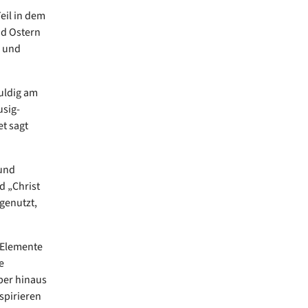
eil in dem
nd Ostern
d und
uldig am
usig-
t sagt
 und
d „Christ
genutzt,
 Elemente
e
über hinaus
spirieren