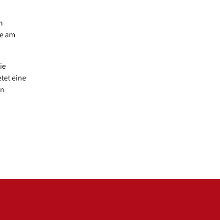
n
se am
ie
tet eine
rn