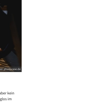
er. photocase.de
aber kein
glos im