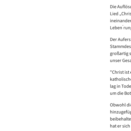
Die Auflös
Lied „Chri
ineinander
Leben ́run
Der Aufers
Stammdes K
großartig 
unser Gesa
"Christ is
katholisch
lag in Tod
um die Bot
Obwohl die
hinzugefüg
beibehalten
hat er sic