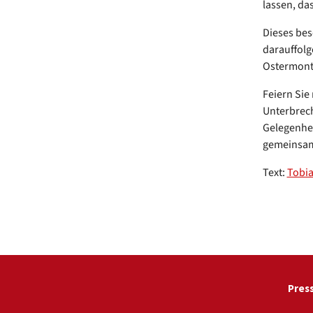
lassen, da
Dieses bes
darauffolg
Ostermonta
Feiern Sie
Unterbrech
Gelegenhei
gemeinsam 
Text:
Tobia
Pres