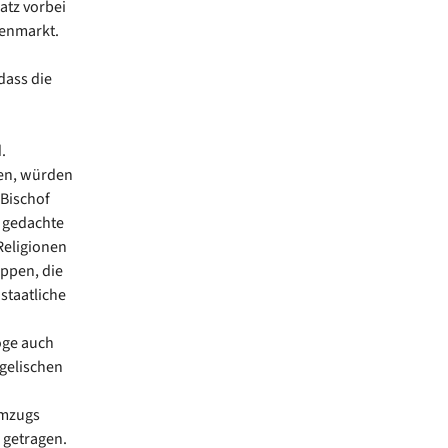
atz vorbei
enmarkt.
dass die
.
den, würden
 Bischof
) gedachte
Religionen
appen, die
 staatliche
öge auch
ngelischen
Umzugs
 getragen.