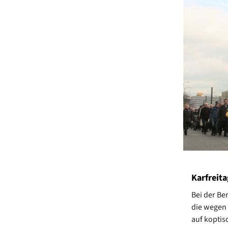
Karfreit
Bei der Be
die wegen 
auf koptis