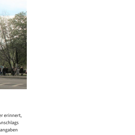
r erinnert,
Anschlags
erangaben