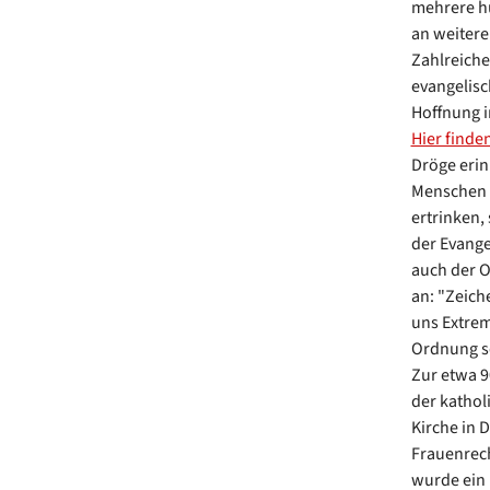
mehrere hu
an weiter
Zahlreiche
evangelisc
Hoffnung i
Hier finde
Dröge erin
Menschen w
ertrinken, 
der Evange
auch der O
an: "Zeich
uns Extremi
Ordnung sc
Zur etwa 
der kathol
Kirche in 
Frauenrech
wurde ein 