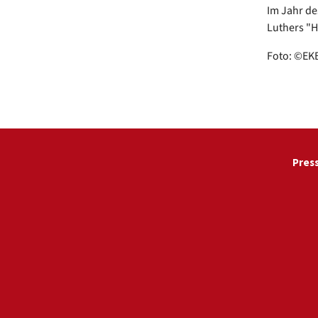
Im Jahr de
Luthers "H
Foto: ©EK
Pres