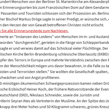
ndert Menschen von der Berliner St. Marienkirche am Alexanderpl
en Erinnerungsorten bis zum Französischen Dom auf dem Gendarm
 Passanten und Touristen schlossen sich der Prozession an. Berlins
her Bischof Markus Dröge sagte in seiner Predigt, er wünsche sich, 
n den Herzen der von Gewalt betroffenen Christen nicht erlischt.
n Sie alle Erinnerungstexte zum Nachlesen.
nerte an "Instanzen des Leidens" von Menschen im In- und Ausland
ürden "durchgereicht", gerieten in die Fänge von Schlepperban
sagte er und verwies damit auf das Schicksal vieler Flüchtlinge. Der
lischen Kirche Berlin-Brandenburg-schlesische Oberlausitz (EKBO
pfer des Terrors in Europa und mahnte Verständnis zwischen den 
en der Menschlichkeit mögen uns davor bewahren, in die Falle zu t
sten und Terroristen stellen." Sie wollten die Gesellschaft spalten,
hwächen und von Angst profitieren.
90-minütigen ökumenischen Schweigeprozession kamen neben Dr
ische Erzbischof Heiner Koch, der frühere Ratsvorsitzende der Eva
Deutschland (EKD), Nikolaus Schneider, sowie die Juristin und
tlerin Seyran Ates als Vertreterin der Muslime. An der Spitze des 
knapp drei Meter hohes und 50 Kilogramm schweres, grünes Kreuz