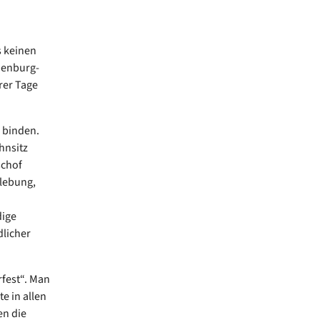
s keinen
denburg-
rer Tage
 binden.
hnsitz
schof
elebung,
dige
licher
rfest“. Man
e in allen
en die