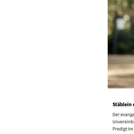
Stäblein
Der evangel
Unvereinba
Predigt im