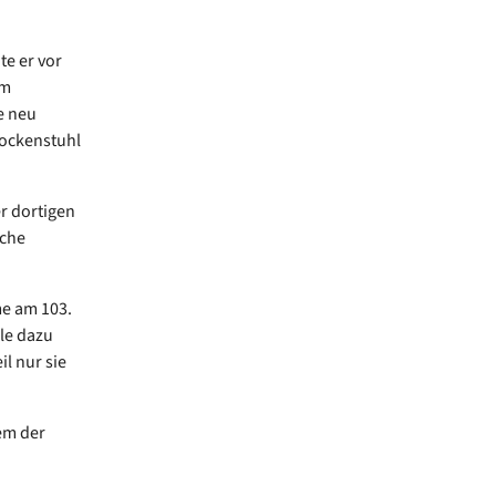
e er vor
Im
e neu
lockenstuhl
r dortigen
sche
me am 103.
le dazu
l nur sie
em der
d