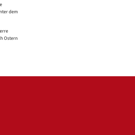
e
unter dem
erre
ch Ostern