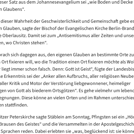
ieser Satz aus dem Johannesevangelium sei „wie Boden und Decke
en Glaubens“.
dieser Wahrheit der Geschwisterlichkeit und Gemeinschaft gebe e
en Glauben, sagte der Bischof der Evangelischen Kirche Berlin-Bran
e Oberlausitz. Damit sei zum „Antisemitismus aller Zeiten und unse
en, wo Christen stehen“.
prach sich dagegen aus, den eigenen Glauben an bestimmte Orte zu
Ort fixieren will, wo die Tradition einen Ort fixieren möchte als Wo
 liegt immer schon falsch. Denn: Gott ist Geist“, fügte der Landesbi
se Erkenntnis sei der „Anker allen Aufbruchs, aller religiösen Neub
aller Kritik und Motor der Verstörung liebgewonnener, heimeliger
gen von Gott als biederem Ortsgötzen“. Es gehe vielmehr um leben
gnungen. Diese könne an vielen Orten und im Rahmen unterschied
n stattfinden.
litzer Peterskirche sagte Stäblein am Sonntag, Pfingsten sei ein „Hö
Brausen des Geistes“ und die Versammelten in der Apostelgeschicht
Sprachen reden. Dabei erlebten sie „was, beglückend ist: sie könn