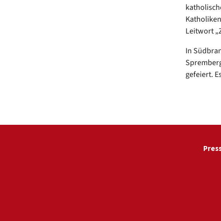
katholische
Katholikent
Leitwort „
In Südbran
Spremberg 
gefeiert. E
Pres