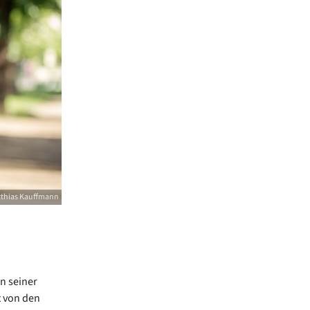
thias Kauffmann
n seiner
t von den