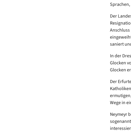
Sprachen, 
Der Lande
Resignatio
Anschluss 
eingeweiht
saniert un
In der Dre
Glocken vo
Glocken e
Der Erfurt
Katholiken
ermutigen,
Wege in ei
Neymeyr be
sogenannte
interessie