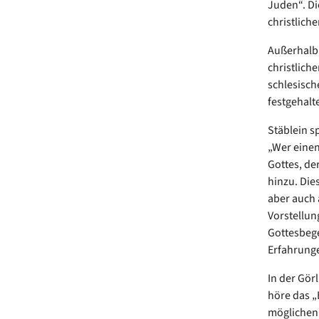
Juden“. D
christlich
Außerhalb 
christlich
schlesisch
festgehalt
Stäblein s
„Wer einen 
Gottes, der
hinzu. Die
aber auch 
Vorstellun
Gottesbege
Erfahrunge
In der Gör
höre das „
möglichen 