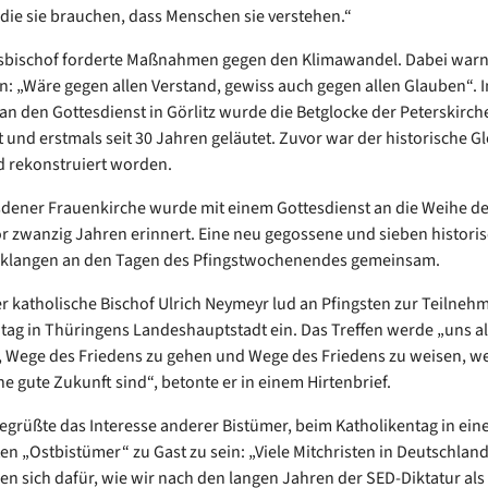
die sie brauchen, dass Menschen sie verstehen.“
sbischof forderte Maßnahmen gegen den Klimawandel. Dabei warnt
n: „Wäre gegen allen Verstand, gewiss auch gegen allen Glauben“. 
an den Gottesdienst in Görlitz wurde die Betglocke der Peterskirch
 und erstmals seit 30 Jahren geläutet. Zuvor war der historische G
d rekonstruiert worden.
sdener Frauenkirche wurde mit einem Gottesdienst an die Weihe de
r zwanzig Jahren erinnert. Eine neu gegossene und sieben histori
rklangen an den Tagen des Pfingstwochenendes gemeinsam.
er katholische Bischof Ulrich Neymeyr lud an Pfingsten zur Teilneh
tag in Thüringens Landeshauptstadt ein. Das Treffen werde „uns al
 Wege des Friedens zu gehen und Wege des Friedens zu weisen, wei
ne gute Zukunft sind“, betonte er in einem Hirtenbrief.
grüßte das Interesse anderer Bistümer, beim Katholikentag in ein
n „Ostbistümer“ zu Gast zu sein: „Viele Mitchristen in Deutschlan
ren sich dafür, wie wir nach den langen Jahren der SED-Diktatur als