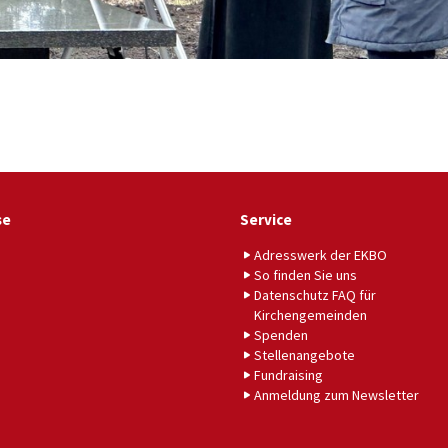
se
Service
Adresswerk der EKBO
So finden Sie uns
Datenschutz FAQ für
Kirchengemeinden
Spenden
Stellenangebote
Fundraising
Anmeldung zum Newsletter