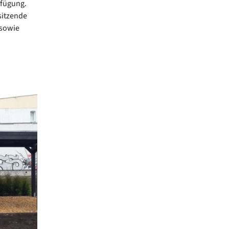
rfügung.
sitzende
 sowie