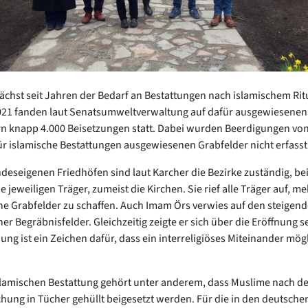
wächst seit Jahren der Bedarf an Bestattungen nach islamischem Rit
021 fanden laut Senatsumweltverwaltung auf dafür ausgewiesenen
n knapp 4.000 Beisetzungen statt. Dabei wurden Beerdigungen vo
für islamische Bestattungen ausgewiesenen Grabfelder nicht erfasst
ndeseigenen Friedhöfen sind laut Karcher die Bezirke zuständig, be
 jeweiligen Träger, zumeist die Kirchen. Sie rief alle Träger auf, me
e Grabfelder zu schaffen. Auch Imam Örs verwies auf den steigen
r Begräbnisfelder. Gleichzeitig zeigte er sich über die Eröffnung se
ung ist ein Zeichen dafür, dass ein interreligiöses Miteinander mögl
slamischen Bestattung gehört unter anderem, dass Muslime nach de
ung in Tücher gehüllt beigesetzt werden. Für die in den deutsche