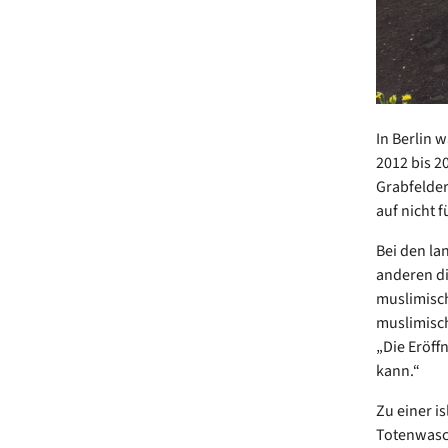
In Berlin 
2012 bis 2
Grabfelder
auf nicht 
Bei den la
anderen die
muslimisch
muslimische
„Die Eröffn
kann.“
Zu einer i
Totenwasch