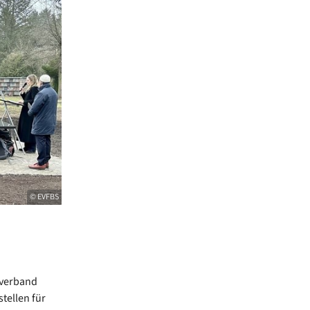
© EVFBS
sverband
tellen für