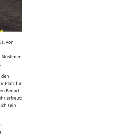
us. Von
n Muslimen
.
i den
hr Platz für
den Bedarf
hr erfreut:
ich sein
r
n