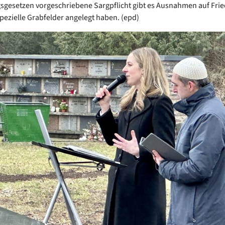
sgesetzen vorgeschriebene Sargpflicht gibt es Ausnahmen auf Fri
spezielle Grabfelder angelegt haben. (epd)