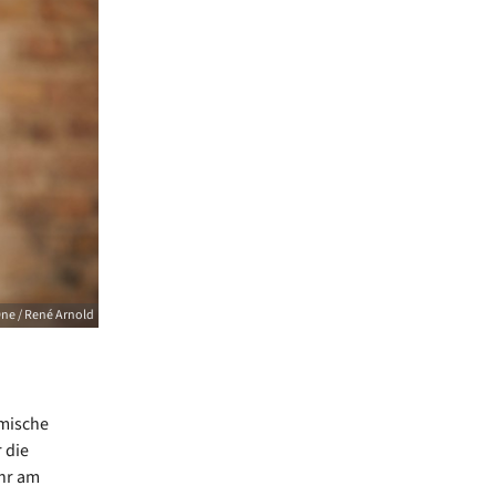
ne / René Arnold
imische
 die
hr am