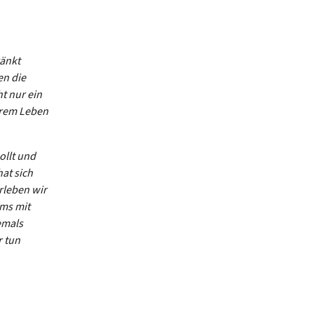
änkt
en die
t nur ein
ihrem Leben
ollt und
at sich
rleben wir
ams mit
emals
r tun