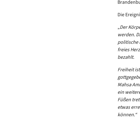
Brandenbur
Die Ereign
„
Der Körpe
werden. Da
politische
freies Her
bezahlt.
Freiheit i
gottgegebe
Mahsa Amin
ein weiter
Füßen tret
etwas erre
können.“