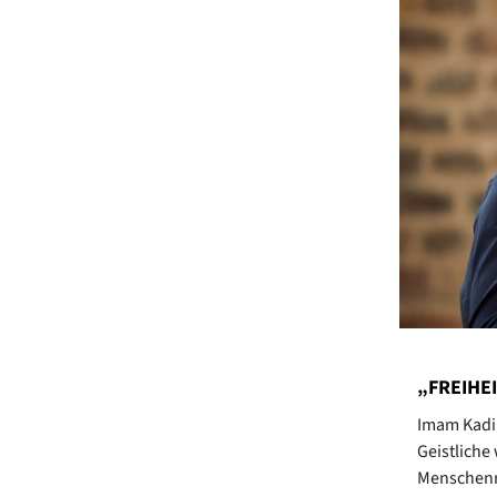
„FREIHE
Imam Kadir
Geistliche
Menschenr