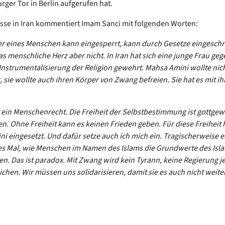
ger Tor in Berlin aufgerufen hat.
isse in Iran kommentiert Imam Sanci mit folgenden Worten:
r eines Menschen kann eingesperrt, kann durch Gesetze eingeschr
s menschliche Herz aber nicht. In Iran hat sich eine junge Frau geg
 Instrumentalisierung der Religion gewehrt. Mahsa Amini wollte nich
z, sie wollte auch ihren Körper von Zwang befreien. Sie hat es mit 
st ein Menschenrecht. Die Freiheit der Selbstbestimmung ist gottgew
n. Ohne Freiheit kann es keinen Frieden geben. Für diese Freiheit h
i eingesetzt. Und dafür setze auch ich mich ein. Tragischerweise e
es Mal, wie Menschen im Namen des Islams die Grundwerte des Isl
en. Das ist paradox. Mit Zwang wird kein Tyrann, keine Regierung j
ichen. Wir müssen uns solidarisieren, damit sie es auch nicht weite