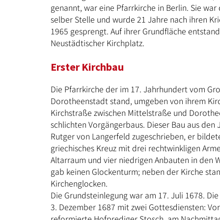
genannt, war eine Pfarrkirche in Berlin. Sie wa
selber Stelle und wurde 21 Jahre nach ihren K
1965 gesprengt. Auf ihrer Grundfläche entstand
Neustädtischer Kirchplatz.
Erster Kirchbau
Die Pfarrkirche der im 17. Jahrhundert vom Gr
Dorotheenstadt stand, umgeben von ihrem Kirc
Kirchstraße zwischen Mittelstraße und Dorothee
schlichten Vorgängerbaus. Dieser Bau aus den
Rutger von Langerfeld zugeschrieben, er bildet
griechisches Kreuz mit drei rechtwinkligen Ar
Altarraum und vier niedrigen Anbauten in den 
gab keinen Glockenturm; neben der Kirche stan
Kirchenglocken.
Die Grundsteinlegung war am 17. Juli 1678. Di
3. Dezember 1687 mit zwei Gottesdiensten: Vor
reformierte Hofprediger Stosch, am Nachmittag