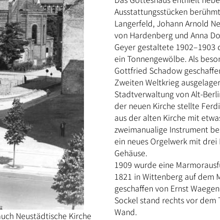
Ausstattungsstücken berühmt
Langerfeld, Johann Arnold Ner
von Hardenberg und Anna Dor
Geyer gestaltete 1902–1903 d
ein Tonnengewölbe. Als beson
Gottfried Schadow geschaffe
Zweiten Weltkrieg ausgelager
Stadtverwaltung von Alt-Berl
der neuen Kirche stellte Fer
aus der alten Kirche mit etwa
zweimanualige Instrument bes
ein neues Orgelwerk mit drei
Gehäuse.
1909 wurde eine Marmorausf
1821 in Wittenberg auf dem M
geschaffen von Ernst Waegener
Sockel stand rechts vor dem
Wand.
auch Neustädtische Kirche