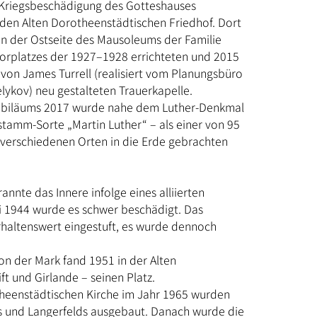
 Kriegsbeschädigung des Gotteshauses
den Alten Dorotheenstädtischen Friedhof. Dort
 an der Ostseite des Mausoleums der Familie
Vorplatzes der 1927–1928 errichteten und 2015
n von James Turrell (realisiert vom Planungsbüro
ykov) neu gestalteten Trauerkapelle.
jubiläums 2017 wurde nahe dem Luther-Denkmal
tamm-Sorte „Martin Luther“ – als einer von 95
verschiedenen Orten in die Erde gebrachten
nte das Innere infolge eines alliierten
uni 1944 wurde es schwer beschädigt. Das
haltenswert eingestuft, es wurde dennoch
n der Mark fand 1951 in der Alten
ft und Girlande – seinen Platz.
heenstädtischen Kirche im Jahr 1965 wurden
s und Langerfelds ausgebaut. Danach wurde die