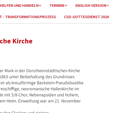
HELFEN UND HANDELN
TERMINE
ENGLISH VERSION
HT - TRANSFORMATIONSPROZESS
CSD-GOTTESDIENST 2026
che Kirche
er Mark in der Dorotheenstädtischen Kirche
1863 unter Beibehaltung des Grundrisses
tet als kreuzförmige Backstein-Pseudobasilika
 dreischiffige, neoromanische Hallenkirche im
ule mit 5/8-Chor, Nebenapsiden und hohem,
tzem Helm. Einweihung war am 21. November
en den Glocken und einigen