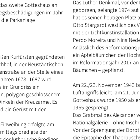
Das Luther-Denkmal, vor der
r das zweite Gotteshaus an
geborgen, gelangte 1974 auf 
riegsbeschädigungen im Jahr
hat es seinen heutigen Platz
 die Parkanlage
Otto Stargardt westlich des 
mit der Lichtkunstinstallatio
Perdo Moreira und Nina Nedel
Anlässlich des Reformations
ein Apfelbäumchen der Hochs
oßen Kurfürsten gegründeten
im Reformationsjahr 2017 an 
hhof, in der Neustädtischen
Bäumchen – gepflanzt.
nstraße an der Stelle eines
 Jahren 1678–1687 wird
Am 22./23. November 1943 bran
e im Grundriss ein
Luftangriffs leicht, am 21. J
men, polygon geschlossenem
Gotteshaus wurde 1950 als er
Winkeln der Kreuzarme. Es
1965 gesprengt.
d ein Gerüst mit den
Das Grabmal des Alexander vo
Nationalgalerie – ohne Inschri
e Einweihung erfolgte am
Vor der Sprengung der Dorot
mittags predigte der
die Epitaphe der Thaerbusch
 der lutherische Prediger