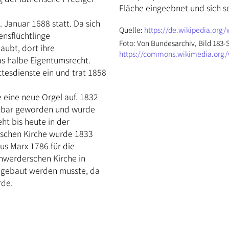
Fläche eingeebnet und sich se
 Januar 1688 statt. Da sich
Quelle:
https://de.wikipedia.or
ensflüchtlinge
Foto: Von Bundesarchiv, Bild 183-S
aubt, dort ihre
https://commons.wikimedia.org/
as halbe Eigentumsrecht.
ttesdienste ein und trat 1858
e eine neue Orgel auf. 1832
elbar geworden und wurde
ht bis heute in der
ischen Kirche wurde 1833
ius Marx 1786 für die
hwerderschen Kirche in
abgebaut werden musste, da
rde.