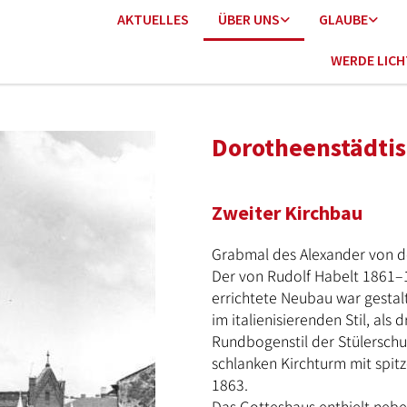
AKTUELLES
ÜBER UNS
GLAUBE
WERDE LIC
Dorotheenstädtis
Zweiter Kirchbau
Grabmal des Alexander von d
Der von Rudolf Habelt 1861–
errichtete Neubau war gestal
im italienisierenden Stil, als
Rundbogenstil der Stülersch
schlanken Kirchturm mit spi
1863.
Das Gotteshaus enthielt neb