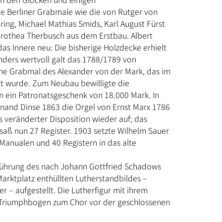
e Berliner Grabmale wie die von Rutger von
ing, Michael Mathias Smids, Karl August Fürst
othea Therbusch aus dem Erstbau. Albert
as Innere neu: Die bisherige Holzdecke erhielt
ders wertvoll galt das 1788/1789 von
ne Grabmal des Alexander von der Mark, das im
t wurde. Zum Neubau bewilligte die
in ein Patronatsgeschenk von 18.000 Mark. In
dinand Dinse 1863 die Orgel von Ernst Marx 1786
s veränderter Disposition wieder auf; das
aß nun 27 Register. 1903 setzte Wilhelm Sauer
 Manualen und 40 Registern in das alte
ührung des nach Johann Gottfried Schadows
arktplatz enthüllten Lutherstandbildes –
 – aufgestellt. Die Lutherfigur mit ihrem
 Triumphbogen zum Chor vor der geschlossenen