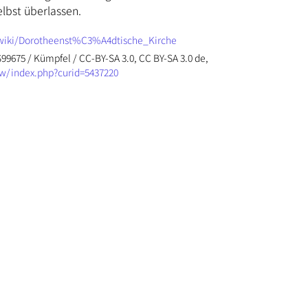
lbst überlassen.
g/wiki/Dorotheenst%C3%A4dtische_Kirche
99675 / Kümpfel / CC-BY-SA 3.0, CC BY-SA 3.0 de,
w/index.php?curid=5437220