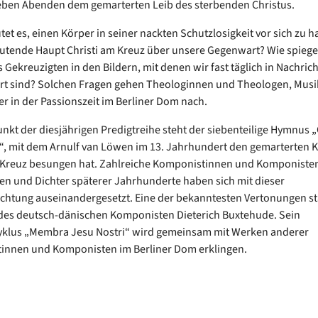
ieben Abenden dem gemarterten Leib des sterbenden Christus.
et es, einen Körper in seiner nackten Schutzlosigkeit vor sich zu 
lutende Haupt Christi am Kreuz über unsere Gegenwart? Wie spiegel
 Gekreuzigten in den Bildern, mit denen wir fast täglich in Nachric
rt sind? Solchen Fragen gehen Theologinnen und Theologen, Mus
r in der Passionszeit im Berliner Dom nach.
unkt der diesjährigen Predigtreihe steht der siebenteilige Hymnus „
, mit dem Arnulf van Löwen im 13. Jahrhundert den gemarterten 
 Kreuz besungen hat. Zahlreiche Komponistinnen und Komponiste
en und Dichter späterer Jahrhunderte haben sich mit dieser
chtung auseinandergesetzt. Eine der bekanntesten Vertonungen s
des deutsch-dänischen Komponisten Dieterich Buxtehude. Sein
yklus „Membra Jesu Nostri“ wird gemeinsam mit Werken anderer
innen und Komponisten im Berliner Dom erklingen.