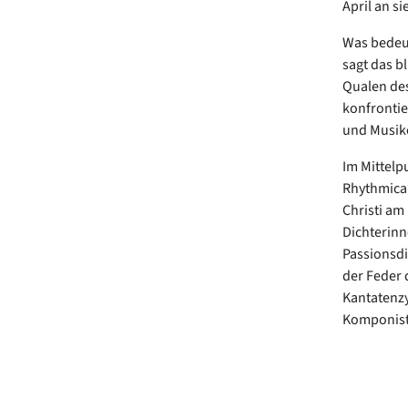
April an s
Was bedeut
sagt das b
Qualen des
konfrontie
und Musike
Im Mittelp
Rhythmica“
Christi am
Dichterinn
Passionsdi
der Feder 
Kantatenz
Komponist