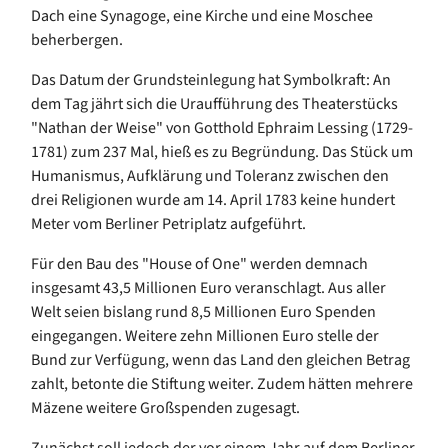
Dach eine Synagoge, eine Kirche und eine Moschee
beherbergen.
Das Datum der Grundsteinlegung hat Symbolkraft: An
dem Tag jährt sich die Uraufführung des Theaterstücks
"Nathan der Weise" von Gotthold Ephraim Lessing (1729-
1781) zum 237 Mal, hieß es zu Begründung. Das Stück um
Humanismus, Aufklärung und Toleranz zwischen den
drei Religionen wurde am 14. April 1783 keine hundert
Meter vom Berliner Petriplatz aufgeführt.
Für den Bau des "House of One" werden demnach
insgesamt 43,5 Millionen Euro veranschlagt. Aus aller
Welt seien bislang rund 8,5 Millionen Euro Spenden
eingegangen. Weitere zehn Millionen Euro stelle der
Bund zur Verfügung, wenn das Land den gleichen Betrag
zahlt, betonte die Stiftung weiter. Zudem hätten mehrere
Mäzene weitere Großspenden zugesagt.
Zunächst soll jedoch der vor einem Jahr auf dem Berliner